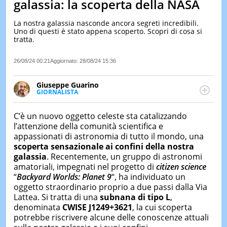
galassia: la scoperta della NASA
LE
NOTIZI
La nostra galassia nasconde ancora segreti incredibili.
DI
Uno di questi è stato appena scoperto. Scopri di cosa si
OGGI
tratta.
LE
26/08/24 00:21
Aggiornato:
28/08/24 15:36
NOTIZI
DI
IERI
Giuseppe Guarino
GIORNALISTA
CONTAT
Ph(D) in Diritto Comparato e processi di
integrazione e attivo nel campo della ricerca, in
C’è un nuovo oggetto celeste sta catalizzando
particolare sulla Storia contemporanea di America
l’attenzione della comunità scientifica e
Latina e Spagna. Collabora con numerose testate ed
appassionati di astronomia di tutto il mondo, una
è presidente dell'Associazione Culturale "La
scoperta sensazionale ai confini della nostra
Biblioteca del Sannio".
galassia
. Recentemente, un gruppo di astronomi
amatoriali, impegnati nel progetto di
citizen science
“
Backyard Worlds: Planet 9
“, ha individuato un
oggetto straordinario proprio a due passi dalla Via
Lattea. Si tratta di una
subnana di tipo L
,
denominata
CWISE J1249+3621
, la cui scoperta
potrebbe riscrivere alcune delle conoscenze attuali