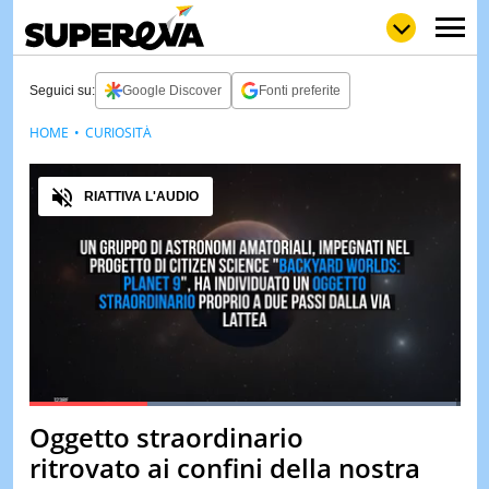
Seguici su:
Google Discover
Fonti preferite
HOME
CURIOSITÀ
NEWS
LOL
GULP
LOVE
Audio
STORIE
RIATTIVA L'AUDIO
VIDEO
WOW
POP
CURIOS
CINEM
& TV
QUIZ
&
TEST
Loaded
:
99.14%
Oggetto straordinario
Pause
Unmute
MUSIC
ritrovato ai confini della nostra
&
SPETT