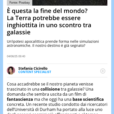
&
Fonte: Pixabay
TEST
È questa la fine del mondo?
MUSIC
La Terra potrebbe essere
&
inghiottita in uno scontro tra
SPETT
galassie
LE
NOTIZI
DI
Un’ipotesi apocalittica prende forma nelle simulazioni
OGGI
astronomiche. Il nostro destino è già segnato?
LE
04/06/25 09:40
NOTIZI
DI
IERI
Stefania Cicirello
CONTENT SPECIALIST
CONTAT
Content writer, video editor e fotografa, ha
conseguito un Master in Digital & Social Media
Cosa accadrebbe se il nostro pianeta venisse
Marketing. Scrive articoli in ottica SEO e realizza
trascinato in una
collisione
tra galassie? Una
contenuti per social media, con focus su Costume &
domanda che sembra uscita da un film di
Società, Moda e Bellezza.
fantascienza
ma che oggi ha una
base scientifica
concreta. Un recente studio condotto dai ricercatori
dell’Università di Durham ha portato alla luce uno