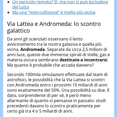
Un pericolo remoto? Sì, ma non si può escludere
del tutto
Ma una “mini-collisione” è molto più vicina
Via Lattea e Andromeda: lo scontro
galattico
Da anni gli scienziati osservano il lento
avvicinamento tra la nostra galassia e quella più
vicina,
Andromeda
. Separate da circa 2,5 milioni di
anni luce, queste due immense spirali di stelle, gas e
materia oscura sembrano
destinate a incontrarsi
.
Ma quanto è probabile che accada davvero?
Secondo 100mila simulazioni effettuate dal team di
astrofisici, le possibilità che la Via Lattea si scontri
con Andromeda entro i prossimi 10 miliardi di anni
sono esattamente del 50%. Una possibilità su due. Il
dato, sorprendente di per sé, è però meno
allarmante di quanto si pensasse in passato: studi
precedenti davano lo scontro praticamente per
certo già tra 4 o 5 miliardi di anni.