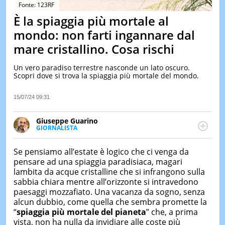
&
Fonte: 123RF
TEST
È la spiaggia più mortale al
MUSIC
mondo: non farti ingannare dal
&
mare cristallino. Cosa rischi
SPETT
LE
Un vero paradiso terrestre nasconde un lato oscuro.
NOTIZI
Scopri dove si trova la spiaggia più mortale del mondo.
DI
OGGI
15/07/24 09:31
LE
NOTIZI
Giuseppe Guarino
DI
GIORNALISTA
IERI
Ph(D) in Diritto Comparato e processi di
integrazione e attivo nel campo della ricerca, in
CONTAT
Se pensiamo all’estate è logico che ci venga da
particolare sulla Storia contemporanea di America
pensare ad una spiaggia paradisiaca, magari
Latina e Spagna. Collabora con numerose testate ed
lambita da acque cristalline che si infrangono sulla
è presidente dell'Associazione Culturale "La
sabbia chiara mentre all’orizzonte si intravedono
Biblioteca del Sannio".
paesaggi mozzafiato. Una vacanza da sogno, senza
alcun dubbio, come quella che sembra promette la
“
spiaggia più mortale del pianeta
” che, a prima
vista, non ha nulla da invidiare alle coste più