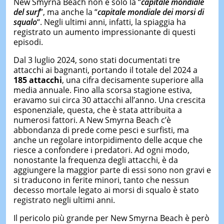
New Smyrna Beach non è solo la “
capitale mondiale
del surf
”, ma anche la “
capitale mondiale dei morsi di
squalo
“. Negli ultimi anni, infatti, la spiaggia ha
registrato un aumento impressionante di questi
episodi.
Dal 3 luglio 2024, sono stati documentati tre
attacchi ai bagnanti, portando il totale del 2024 a
185 attacchi
, una cifra decisamente superiore alla
media annuale. Fino alla scorsa stagione estiva,
eravamo sui circa 30 attacchi all’anno. Una crescita
esponenziale, questa, che è stata attribuita a
numerosi fattori. A New Smyrna Beach c’è
abbondanza di prede come pesci e surfisti, ma
anche un regolare intorpidimento delle acque che
riesce a confondere i predatori. Ad ogni modo,
nonostante la frequenza degli attacchi, è da
aggiungere la maggior parte di essi sono non gravi e
si traducono in ferite minori, tanto che nessun
decesso mortale legato ai morsi di squalo è stato
registrato negli ultimi anni.
Il pericolo più grande per New Smyrna Beach è però