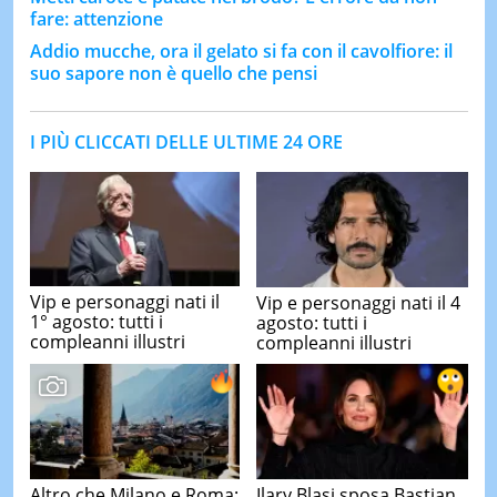
fare: attenzione
Addio mucche, ora il gelato si fa con il cavolfiore: il
suo sapore non è quello che pensi
I PIÙ CLICCATI DELLE ULTIME 24 ORE
Vip e personaggi nati il
Vip e personaggi nati il 4
1° agosto: tutti i
agosto: tutti i
compleanni illustri
compleanni illustri
Altro che Milano e Roma:
Ilary Blasi sposa Bastian