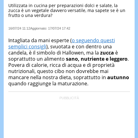
Utilizzata in cucina per preparazioni dolci e salate, la
LE
zucca è un vegetale davvero versatile, ma sapete se è un
NOTIZI
frutto o una verdura?
DI
OGGI
16/07/24 11:12
Aggiornato:
17/07/24 17:42
LE
NOTIZI
Intagliata da mani esperte (
o seguendo questi
DI
semplici consigli
), svuotata e con dentro una
IERI
candela, è il simbolo di Hallowen, ma la
zucca
è
soprattutto un alimento
sano, nutriente e leggero
.
CONTAT
Povera di calorie, ricca di acqua e di proprietà
nutrizionali, questo cibo non dovrebbe mai
mancare nella nostra dieta, soprattutto in
autunno
quando raggiunge la maturazione.