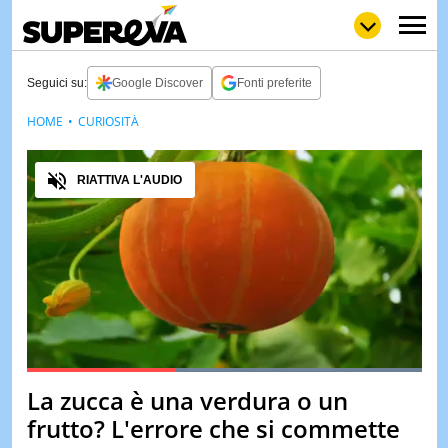
Seguici su:
Google Discover
Fonti preferite
HOME
CURIOSITÀ
NEWS
LOL
GULP
LOVE
Audio
STORIE
RIATTIVA L'AUDIO
VIDEO
WOW
POP
CURIOS
CINEM
& TV
QUIZ
&
TEST
Loaded
:
100.00%
La zucca è una verdura o un
Pause
Unmute
MUSIC
frutto? L'errore che si commette
&
SPETT