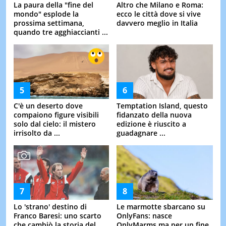
La paura della "fine del
Altro che Milano e Roma:
mondo" esplode la
ecco le città dove si vive
prossima settimana,
davvero meglio in Italia
quando tre agghiaccianti ...
C'è un deserto dove
Temptation Island, questo
compaiono figure visibili
fidanzato della nuova
solo dal cielo: il mistero
edizione è riuscito a
irrisolto da ...
guadagnare ...
Lo 'strano' destino di
Le marmotte sbarcano su
Franco Baresi: uno scarto
OnlyFans: nasce
che cambiò la storia del
OnlyMarms ma per un fine