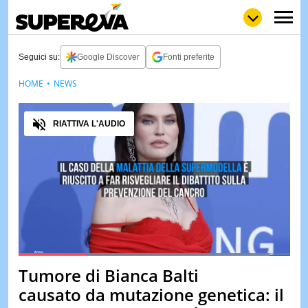
Seguici su:
Google Discover
Fonti preferite
HOME
NEWS
NEWS
LOL
GULP
LOVE
Audio
STORIE
RIATTIVA L'AUDIO
VIDEO
WOW
POP
CURIOS
CINEM
& TV
QUIZ
&
TEST
Loaded
:
92.57%
Tumore di Bianca Balti
Pause
Unmute
MUSIC
causato da mutazione genetica: il
&
SPETT