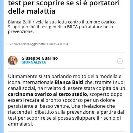
test per scoprire se si è portatori
LE
della malattia
NOTIZI
DI
Bianca Balti rivela la sua lotta contro il tumore ovarico.
OGGI
Scopri perché il test genetico BRCA può aiutare nella
prevenzione.
LE
NOTIZI
DI
17/09/24 09:04
Aggiornato:
17/09/24 09:04
IERI
Giuseppe Guarino
CONTAT
GIORNALISTA
Ph(D) in Diritto Comparato e processi di
integrazione e attivo nel campo della ricerca, in
Ultimamente si sta parlando molto della modella e
particolare sulla Storia contemporanea di America
icona internazionale
Bianca Balti
che, tramite i suoi
Latina e Spagna. Collabora con numerose testate ed
canali social, ha rivelato di essere stata colpita da un
è presidente dell'Associazione Culturale "La
carcinoma ovarico al terzo stadio
, scoperto dopo
Biblioteca del Sannio".
essersi recata al pronto soccorso per un dolore
persistente al basso ventre. Una rivelazione che
riaccende il dibattito sulla prevenzione, a partire dal
test per scoprire se si possa sviluppare il rischio di
ammalarsi.