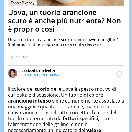
&
Fonte: Pixabay
TEST
Uova, un tuorlo arancione
MUSIC
scuro è anche più nutriente? Non
&
è proprio così
SPETT
LE
Uova con tuorlo arancione scuro: sono davvero migliori?
NOTIZI
Sfatiamo i miti e scopriamo cosa conta davvero
DI
OGGI
15/01/25 15:16
LE
NOTIZI
Stefania Cicirello
DI
CONTENT SPECIALIST
IERI
Content writer, video editor e fotografa, ha
conseguito un Master in Digital & Social Media
CONTAT
Il colore del
tuorlo
delle uova è spesso motivo di
Marketing. Scrive articoli in ottica SEO e realizza
curiosità e discussione. Un tuorlo di colore
contenuti per social media, con focus su Costume &
arancione
intenso
viene comunemente associato a
Società, Moda e Bellezza.
una maggiore qualità nutrizionale, ma questa
convinzione non è del tutto corretta. Il colore del
tuorlo è determinato da
fattori specifici
, tra cui
l’alimentazione delle galline, e non è
necessariamente un indicatore del
valore