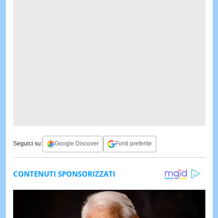
Seguici su:
Google Discover
Fonti preferite