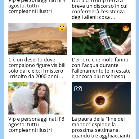
Vip e personaggi nati il 4
Donald Trump terrà a
agosto: tutti i
breve un discorso in cui
compleanni illustri
confermerà l'esistenza
degli alieni: cosa ...
C'è un deserto dove
L'errore che molti fanno
compaiono figure visibili
con l'acqua durante
solo dal cielo: il mistero
l'allenamento (e in estate
irrisolto da 2000 anni ...
è ancora più rischioso)
Vip e personaggi nati l'8
La paura della "fine del
agosto: tutti i
mondo" esplode la
compleanni illustri
prossima settimana,
quando tre agghiaccianti