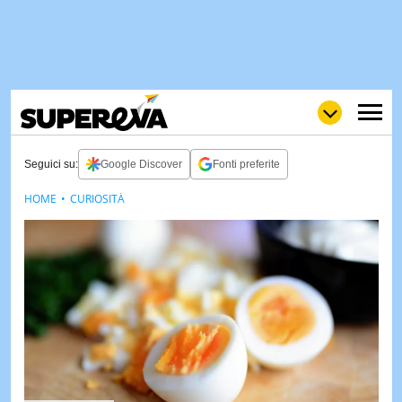
Seguici su:
Google Discover
Fonti preferite
HOME
CURIOSITÀ
NEWS
LOL
GULP
LOVE
STORIE
VIDEO
WOW
POP
CURIOS
CINEM
& TV
QUIZ