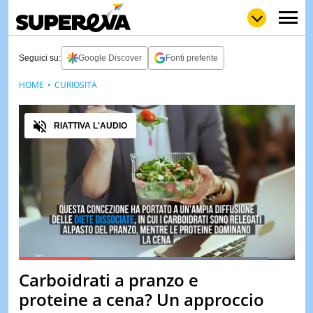
Seguici su:
Google Discover
Fonti preferite
HOME
CURIOSITÀ
NEWS
LOL
GULP
LOVE
Audio
STORIE
RIATTIVA L'AUDIO
VIDEO
WOW
POP
CURIOS
CINEM
& TV
QUIZ
&
TEST
Loaded
:
100.00%
Carboidrati a pranzo e
Pause
Unmute
MUSIC
proteine a cena? Un approccio
&
SPETT