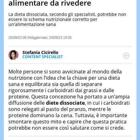
alimentare da rivedere
LE
NOTIZI
La dieta dissociata, secondo gli specialisti, potrebbe non
DI
essere lo schema nutrizionale corretto per
OGGI
un'alimentazione sana
LE
25/09/23 08:34
Aggiornato:
24/09/23 19:05
NOTIZI
DI
IERI
Stefania Cicirello
CONTENT SPECIALIST
CONTAT
Content writer, video editor e fotografa, ha
conseguito un Master in Digital & Social Media
Molte persone si sono avvicinate al mondo della
Marketing. Scrive articoli in ottica SEO e realizza
nutrizione con l’idea che la chiave per una dieta
contenuti per social media, con focus su Costume &
sana e equilibrata sia quella di separare
Società, Moda e Bellezza.
rigorosamente i carboidrati dai grassi e dalle
proteine. Questa concezione ha portato a un’ampia
diffusione delle
diete dissociate
, in cui i carboidrati
sono relegati al pasto del pranzo, mentre le
proteine dominano la cena. Tuttavia, è importante
smontare questo mito e capire che questa pratica
potrebbe non essere così salutare come si crede.