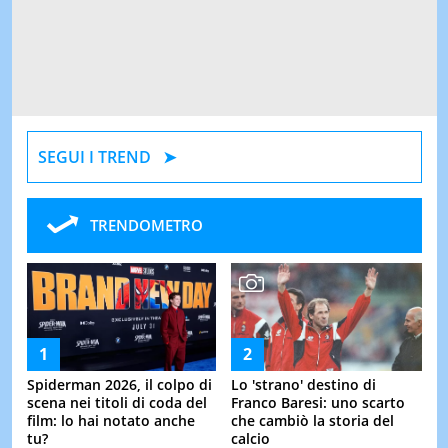
SEGUI I TREND
TRENDOMETRO
Spiderman 2026, il colpo di
Lo 'strano' destino di
scena nei titoli di coda del
Franco Baresi: uno scarto
film: lo hai notato anche
che cambiò la storia del
tu?
calcio