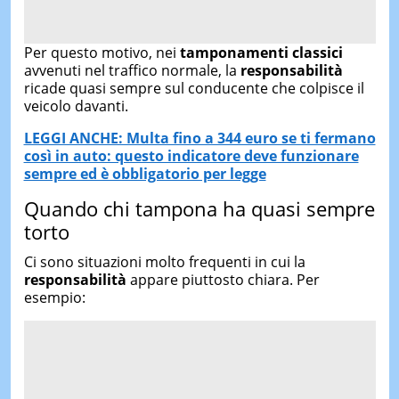
Per questo motivo, nei
tamponamenti
classici
avvenuti nel traffico normale, la
responsabilità
ricade quasi sempre sul conducente che colpisce il
veicolo davanti.
LEGGI ANCHE: Multa fino a 344 euro se ti fermano
così in auto: questo indicatore deve funzionare
sempre ed è obbligatorio per legge
Quando chi tampona ha quasi sempre
torto
Ci sono situazioni molto frequenti in cui la
responsabilità
appare piuttosto chiara. Per
esempio: