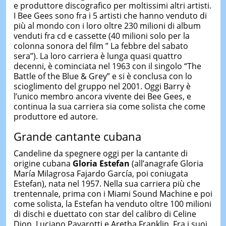
e produttore discografico per moltissimi altri artisti.
I Bee Gees sono fra i 5 artisti che hanno venduto di
più al mondo con i loro oltre 230 milioni di album
venduti fra cd e cassette (40 milioni solo per la
colonna sonora del film ” La febbre del sabato
sera”). La loro carriera è lunga quasi quattro
decenni, è cominciata nel 1963 con il singolo “The
Battle of the Blue & Grey” e si è conclusa con lo
scioglimento del gruppo nel 2001. Oggi Barry è
l’unico membro ancora vivente dei Bee Gees, e
continua la sua carriera sia come solista che come
produttore ed autore.
Grande cantante cubana
Candeline da spegnere oggi per la cantante di
origine cubana
Gloria Estefan
(all’anagrafe Gloria
María Milagrosa Fajardo García, poi coniugata
Estefan), nata nel 1957. Nella sua carriera più che
trentennale, prima con i Miami Sound Machine e poi
come solista, la Estefan ha venduto oltre 100 milioni
di dischi e duettato con star del calibro di Celine
Dion, Luciano Pavarotti e Aretha Franklin. Fra i suoi