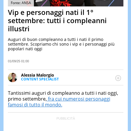
&
Fonte: ANSA
TEST
Vip e personaggi nati il 1°
MUSIC
settembre: tutti i compleanni
&
illustri
SPETT
LE
Auguri di buon compleanno a tutti i nati il primo
NOTIZI
settembre. Scopriamo chi sono i vip e i personaggi più
DI
popolari nati oggi
OGGI
LE
01/09/25 01:00
NOTIZI
DI
Alessia Malorgio
IERI
CONTENT SPECIALIST
Ha conseguito un Master in Marketing Management
CONTAT
e Google Digital Training su Marketing digitale. Si
Tantissimi auguri di compleanno a tutti i nati oggi,
occupa della creazione di contenuti in ottica SEO e
primo settembre,
fra cui numerosi personaggi
dello sviluppo di strategie marketing attraverso
famosi di tutto il mondo.
canali digitali.