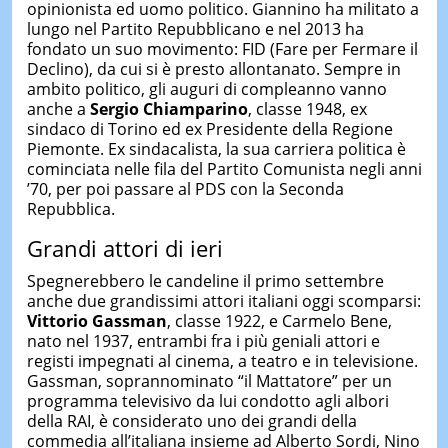
opinionista ed uomo politico. Giannino ha militato a
lungo nel Partito Repubblicano e nel 2013 ha
fondato un suo movimento: FID (Fare per Fermare il
Declino), da cui si è presto allontanato. Sempre in
ambito politico, gli auguri di compleanno vanno
anche a
Sergio Chiamparino
, classe 1948, ex
sindaco di Torino ed ex Presidente della Regione
Piemonte. Ex sindacalista, la sua carriera politica è
cominciata nelle fila del Partito Comunista negli anni
’70, per poi passare al PDS con la Seconda
Repubblica.
Grandi attori di ieri
Spegnerebbero le candeline il primo settembre
anche due grandissimi attori italiani oggi scomparsi:
Vittorio Gassman
, classe 1922, e Carmelo Bene,
nato nel 1937, entrambi fra i più geniali attori e
registi impegnati al cinema, a teatro e in televisione.
Gassman, soprannominato “il Mattatore” per un
programma televisivo da lui condotto agli albori
della RAI, è considerato uno dei grandi della
commedia all’italiana insieme ad Alberto Sordi, Nino