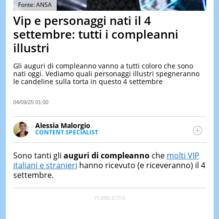
&
Fonte: ANSA
TEST
Vip e personaggi nati il 4
MUSIC
settembre: tutti i compleanni
&
illustri
SPETT
LE
Gli auguri di compleanno vanno a tutti coloro che sono
NOTIZI
nati oggi. Vediamo quali personaggi illustri spegneranno
DI
le candeline sulla torta in questo 4 settembre
OGGI
LE
04/09/25 01:00
NOTIZI
DI
Alessia Malorgio
IERI
CONTENT SPECIALIST
Ha conseguito un Master in Marketing Management
CONTAT
e Google Digital Training su Marketing digitale. Si
Sono tanti gli
auguri di compleanno
che
molti VIP
occupa della creazione di contenuti in ottica SEO e
italiani e stranieri
hanno ricevuto (e riceveranno) il 4
dello sviluppo di strategie marketing attraverso
settembre.
canali digitali.