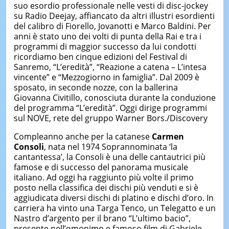
suo esordio professionale nelle vesti di disc-jockey
su Radio Deejay, affiancato da altri illustri esordienti
del calibro di Fiorello, Jovanotti e Marco Baldini. Per
anni è stato uno dei volti di punta della Rai e tra i
programmi di maggior successo da lui condotti
ricordiamo ben cinque edizioni del Festival di
Sanremo, “L’eredità”, “Reazione a catena – L’intesa
vincente” e “Mezzogiorno in famiglia”. Dal 2009 è
sposato, in seconde nozze, con la ballerina
Giovanna Civitillo, conosciuta durante la conduzione
del programma “L’eredità”. Oggi dirige programmi
sul NOVE, rete del gruppo Warner Bors./Discovery
Compleanno anche per la catanese
Carmen
Consoli
, nata nel 1974 Soprannominata ‘la
cantantessa’, la Consoli è una delle cantautrici più
famose e di successo del panorama musicale
italiano. Ad oggi ha raggiunto più volte il primo
posto nella classifica dei dischi più venduti e si è
aggiudicata diversi dischi di platino e dischi d’oro. In
carriera ha vinto una Targa Tenco, un Telegatto e un
Nastro d’argento per il brano “L’ultimo bacio”,
presente nell’omonimo e famoso film di Gabriele