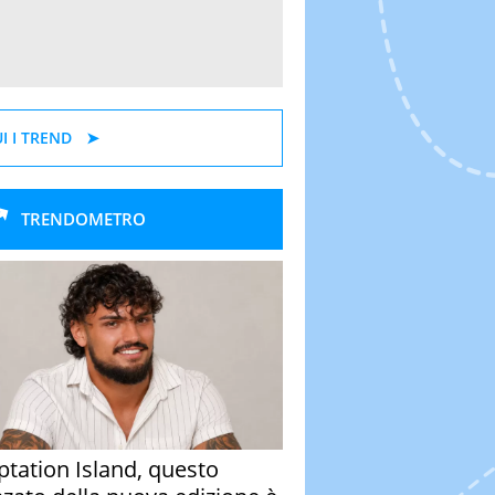
I I TREND
TRENDOMETRO
tation Island, questo