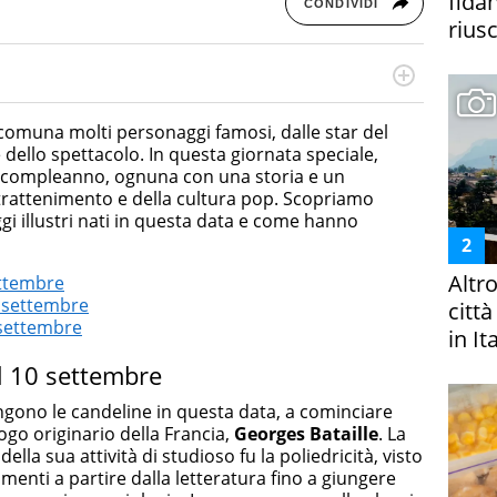
fida
CONDIVIDI
riusc
rketing Management e Google Digital Training su
lla creazione di contenuti in ottica SEO e dello sviluppo
omuna molti personaggi famosi, dalle star del
 canali digitali.
e dello spettacolo. In questa giornata speciale,
ro compleanno, ognuna con una storia e un
trattenimento e della cultura pop. Scopriamo
ggi illustri nati in questa data e come hanno
Altr
settembre
0 settembre
citt
0 settembre
in It
il 10 settembre
ngono le candeline in questa data, a cominciare
logo originario della Francia,
Georges Bataille
. La
della sua attività di studioso fu la poliedricità, visto
menti a partire dalla letteratura fino a giungere