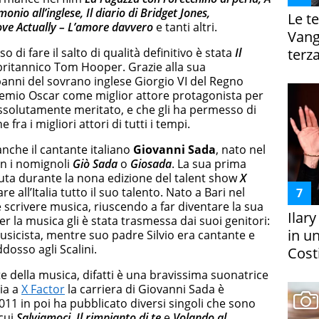
o all’inglese, Il diario di Bridget Jones,
Le te
ove Actually – L’amore davvero
e tanti altri.
Vanga
o di fare il salto di qualità definitivo è stata
Il
terza
a britannico Tom Hooper. Grazie alla sua
panni del sovrano inglese Giorgio VI del Regno
 Premio Oscar come miglior attore protagonista per
ssolutamente meritato, e che gli ha permesso di
fra i migliori attori di tutti i tempi.
anche il cantante italiano
Giovanni Sada
, nato nel
on i nomignoli
Giò Sada
o
Giosada
. La sua prima
nuta durante la nona edizione del talent show
X
 all’Italia tutto il suo talento. Nato a Bari nel
crivere musica, riuscendo a far diventare la sua
Ilar
r la musica gli è stata trasmessa dai suoi genitori:
in un
usicista, mentre suo padre Silvio era cantante e
dosso agli Scalini.
Costi
e della musica, difatti è una bravissima suonatrice
ria a
X Factor
la carriera di Giovanni Sada è
011 in poi ha pubblicato diversi singoli che sono
 cui
Salviamoci, Il rimpianto di te
e
Volando al