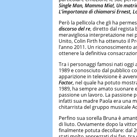
Single Man, Mamma Mia!, Un matrimoni
L’importanza di chiamarsi Ernest, L
Però la pellicola che gli ha permess
discorso del re
, diretto dal regist
meravigliosa interpretazione nei 
Unito, Colin Firth ha ottenuto il
l’anno 2011. Un riconoscimento a
ottenere la definitiva consacrazione 
Tra i personaggi famosi nati oggi 
1989 e conosciuto dal pubblico c
apparizione in televisione è avve
Factor,
nel quale ha potuto mostrare
1989, ha sempre amato suonare e s
passione un lavoro. La passione pe
infatti sua madre Paola era una m
chitarrista del gruppo musicale Ad
Perfino sua sorella Bruna è amant
di liuto. Ovviamente dopo la vitto
finalmente potuta decollare: dal 2
stati molto apprezzati dai fan, tra