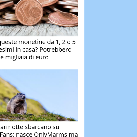
queste monetine da 1, 2 o 5
esimi in casa? Potrebbero
re migliaia di euro
armotte sbarcano su
Fans: nasce OnlyMarms ma