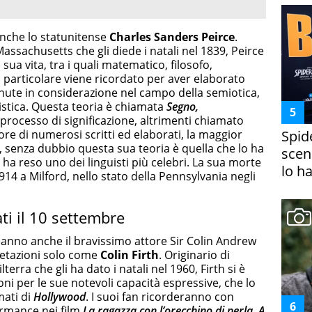
 anche lo statunitense
Charles Sanders Peirce
.
 Massachusetts che gli diede i natali nel 1839, Peirce
a sua vita, tra i quali matematico, filosofo,
n particolare viene ricordato per aver elaborato
nute in considerazione nel campo della semiotica,
istica. Questa teoria è chiamata
Segno,
 processo di significazione, altrimenti chiamato
re di numerosi scritti ed elaborati, la maggior
Spid
, senza dubbio questa sua teoria è quella che lo ha
scena
 ha reso uno dei linguisti più celebri. La sua morte
lo h
1914 a Milford, nello stato della Pennsylvania negli
ti il 10 settembre
eanno anche il bravissimo attore Sir Colin Andrew
pretazioni solo come
Colin Firth
. Originario di
terra che gli ha dato i natali nel 1960, Firth si è
oni per le sue notevoli capacità espressive, che lo
mati di
Hollywood
. I suoi fan ricorderanno con
ormance nei film
La ragazza con l’orecchino di perla, A