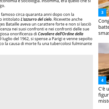
 economia e sociologia. Insomma, era quello che si
go.
o famoso circa quaranta anni dopo con la
 intitolato
L’azzurro del cielo
. Ricevette anche
Cong
es Bataille aveva un carattere forte e non si lasciò
batt
enza nei suoi confronti e nei confronti delle sue
smas
igiosa onorificenza di
Cavaliere dell’Ordine della
9 luglio del 1962, si spense a Parigi e venne sepolto
ico la causa di morte fu una tubercolosi fulminante
C'è 
figur
miste