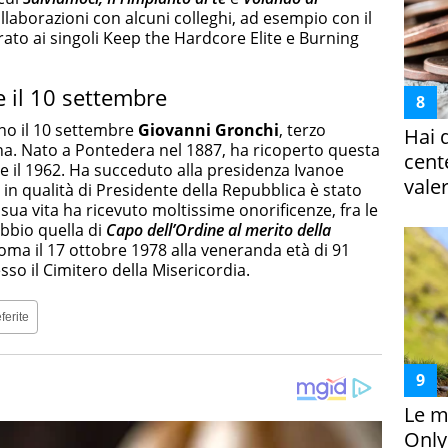
llaborazioni con alcuni colleghi, ad esempio con il
ato ai singoli Keep the Hardcore Elite e Burning
e il 10 settembre
nno il 10 settembre
Giovanni Gronchi
, terzo
Hai 
ana. Nato a Pontedera nel 1887, ha ricoperto questa
cent
 e il 1962. Ha succeduto alla presidenza Ivanoe
vale
in qualità di Presidente della Repubblica è stato
sua vita ha ricevuto moltissime onorificenze, fra le
ubbio quella di
Capo dell’Ordine al merito della
Roma il 17 ottobre 1978 alla veneranda età di 91
so il Cimitero della Misericordia.
ferite
Le m
Only