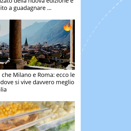
nzato della nuova edizione è
ito a guadagnare ...
o che Milano e Roma: ecco le
à dove si vive davvero meglio
alia