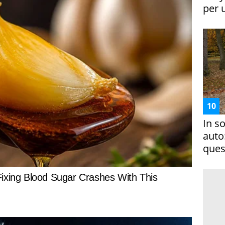
per 
In s
auto
ques