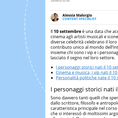
10/09/25 01:00
Alessia Malorgio
CONTENT SPECIALIST
Ha conseguito un Master in Ma
Marketing digitale. Si occupa de
Il
10 settembre
è una data che acc
di strategie marketing attraverso
cinema agli artisti musicali e icon
diverse celebrità celebrano il lo
contributo unico al mondo dell’in
insieme chi sono i vip e i persona
lasciato il segno nel loro settore.
I personaggi storici nati il 10 
Cinema e musica, i vip nati il 1
Personalità politiche nate il 1
I personaggi storici nati 
Sono davvero tanti quelli che spe
dallo scrittore, filosofo e antropo
caratteristica principale nel corso 
che si interessò di moltissimi argo