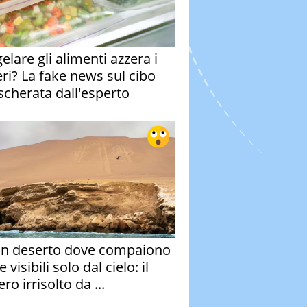
elare gli alimenti azzera i
eri? La fake news sul cibo
cherata dall'esperto
un deserto dove compaiono
e visibili solo dal cielo: il
ro irrisolto da ...