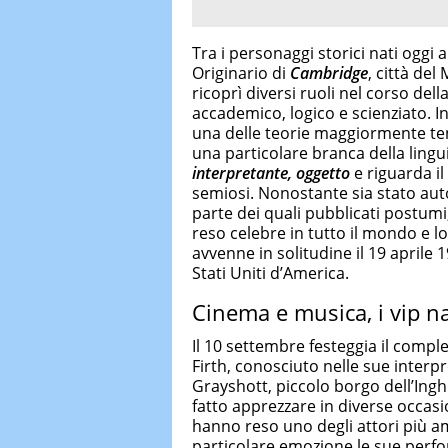
Tra i personaggi storici nati oggi
Originario di
Cambridge
, città del
ricoprì diversi ruoli nel corso dell
accademico, logico e scienziato. I
una delle teorie maggiormente te
una particolare branca della lingu
interpretante, oggetto
e riguarda il
semiosi. Nonostante sia stato auto
parte dei quali pubblicati postumi
reso celebre in tutto il mondo e lo
avvenne in solitudine il 19 aprile 
Stati Uniti d’America.
Cinema e musica, i vip na
Il 10 settembre festeggia il compl
Firth, conosciuto nelle sue inter
Grayshott, piccolo borgo dell’Inghil
fatto apprezzare in diverse occasi
hanno reso uno degli attori più a
particolare emozione le sue perf