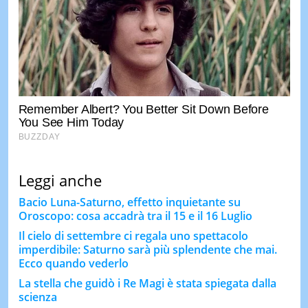
Leggi anche
Bacio Luna-Saturno, effetto inquietante su
Oroscopo: cosa accadrà tra il 15 e il 16 Luglio
Il cielo di settembre ci regala uno spettacolo
imperdibile: Saturno sarà più splendente che mai.
Ecco quando vederlo
La stella che guidò i Re Magi è stata spiegata dalla
scienza