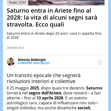
&
Fonte: 123rf
TEST
Saturno entra in Ariete fino al
MUSIC
2028: la vita di alcuni segni sarà
&
stravolta. Ecco quali
SPETT
LE
Saturno entra in Ariete dopo 29 anni: cosa ci aspetta fino
NOTIZI
al 2028
DI
OGGI
28/05/25 08:11
LE
NOTIZI
Alessia Malorgio
DI
CONTENT SPECIALIST
IERI
Ha conseguito un Master in Marketing Management
e Google Digital Training su Marketing digitale. Si
CONTAT
Un transito epocale che segnerà
occupa della creazione di contenuti in ottica SEO e
rivoluzioni interiori e collettive
dello sviluppo di strategie marketing attraverso
canali digitali.
Il 25 maggio
2025
, dopo quasi tre decenni,
Saturno
tornerà nel
segno dell’Ariete
, dove resterà – a fasi
alterne – fino al
13 aprile 2028
. È un evento
astrologico raro, capace di influenzare non solo i
singoli individui, ma anche dinamiche
sociali,