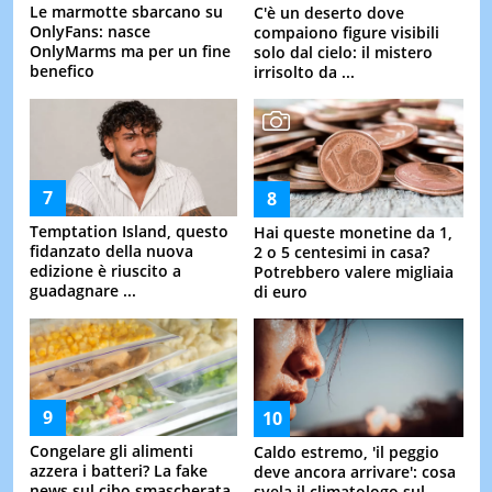
Le marmotte sbarcano su
C'è un deserto dove
OnlyFans: nasce
compaiono figure visibili
OnlyMarms ma per un fine
solo dal cielo: il mistero
benefico
irrisolto da ...
Temptation Island, questo
Hai queste monetine da 1,
fidanzato della nuova
2 o 5 centesimi in casa?
edizione è riuscito a
Potrebbero valere migliaia
guadagnare ...
di euro
Congelare gli alimenti
Caldo estremo, 'il peggio
azzera i batteri? La fake
deve ancora arrivare': cosa
news sul cibo smascherata
svela il climatologo sul