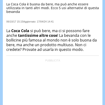
La Coca Cola è buona da bere, ma può anche essere
LE
utilizzata in tanti altri modi. Ecco 5 usi alternativi di questa
NOTIZI
bevanda
DI
OGGI
06/10/17 15:15
Aggiornato:
17/04/24 14:41
LE
NOTIZI
La
Coca Cola
si può bere, ma ci si possono fare
DI
anche
tantissime altre cose
! La bevanda con le
IERI
bollicine più famosa al mondo non è solo buona da
bere, ma anche un prodotto multiuso. Non ci
CONTAT
credete? Provate ad usarla in questo modo.