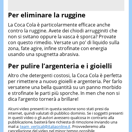
Per eliminare la ruggine
La Coca Cola è particolarmente efficace anche
contro la ruggine. Avete dei chiodi arrugginiti che
non si svitano oppure la vasca è sporca? Provate
con questo rimedio. Versate un po’ di liquido sulla
zona, fate agire, infine strofinate con energia
usando una spugnetta abrasiva.
Per pulire l’argenteria e i gioielli
Altro che detergenti costosi, la Coca Cola è perfetta
per rimettere a nuovo gioielli e argenteria. Per farlo
versatene una bella quantità su un panno morbido
e strofinate le parti più sporche. In men che non si
dica l’argento tornerà a brillare!
Alcuni video presenti in questa sezione sono stati presi da
internet, quindi valutati di pubblico dominio. Se i soggetti presenti
in questi video o gli autori avessero qualcosa in contrario alla
pubblicazione, basterà fare richiesta di rimozione inviando una
mail a:
team_verticali@italiaonline.it
. Provvederemo alla
cancellazione del video nel minor tempo possibile