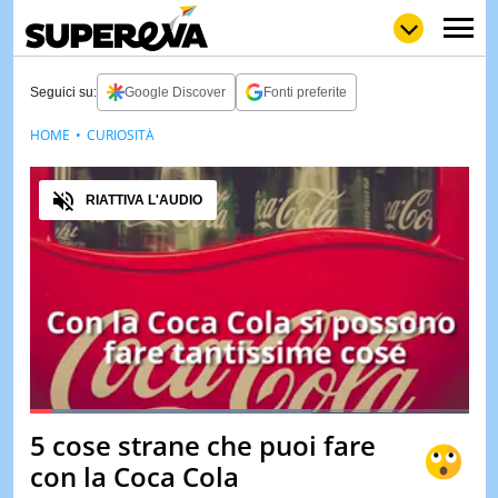
Seguici su:
Google Discover
Fonti preferite
HOME
CURIOSITÀ
NEWS
LOL
GULP
LOVE
Audio
STORIE
RIATTIVA L'AUDIO
VIDEO
WOW
POP
CURIOS
CINEM
& TV
QUIZ
&
TEST
Loaded
:
64.07%
5 cose strane che puoi fare
Pause
Unmute
Fullscreen
MUSIC
con la Coca Cola
&
SPETT