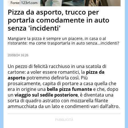
&
Fonte: 123rf.com
TEST
Pizza da asporto, trucco per
MUSIC
portarla comodamente in auto
&
senza 'incidenti'
SPETT
LE
Mangiare la pizza è sempre un piacere, in casa o al
NOTIZI
ristorante: ma come trasportarla in auto senza...incidenti?
DI
OGGI
20/08/24 16:26
LE
NOTIZI
Un pezzo di felicità racchiuso in una scatola di
DI
cartone: a voler essere romantici, la
pizza da
IERI
asporto
potremmo definirla così. Più
prosaicamente, capita di portare a casa quella che
CONTAT
era in origine una
bella pizza fumante
e che, dopo
un
viaggio sul sedile posteriore
, è diventata una
sorta di quadro astratto con mozzarella filante
ammucchiata da un lato e condimenti vari dall’altro.