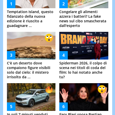
Temptation Island, questo
Congelare gli alimenti
fidanzato della nuova
azzera i batteri? La fake
edizione è riuscito a
news sul cibo smascherata
guadagnare ...
dall'esperto
C'è un deserto dove
Spiderman 2026, il colpo di
compaiono figure visibili
scena nei titoli di coda del
solo dal cielo: il mistero
film: lo hai notato anche
irrisolto da ...
tu?
In soli 7 minuti venduti
Ilary Blasi sposa Bastian