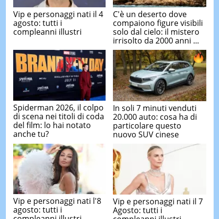
Vip e personaggi nati il 4
C'è un deserto dove
agosto: tutti i
compaiono figure visibili
compleanni illustri
solo dal cielo: il mistero
irrisolto da 2000 anni ...
Spiderman 2026, il colpo
In soli 7 minuti venduti
di scena nei titoli di coda
20.000 auto: cosa ha di
del film: lo hai notato
particolare questo
anche tu?
nuovo SUV cinese
Vip e personaggi nati l'8
Vip e personaggi nati il 7
agosto: tutti i
Agosto: tutti i
compleanni illustri
compleanni illustri