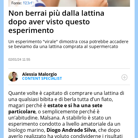
&
Fonte:
123rf
TEST
Non berrai più dalla lattina
MUSIC
dopo aver visto questo
&
esperimento
SPETT
LE
Un esperimento "virale" dimostra cosa potrebbe accadere
NOTIZI
se beviamo da una lattina comprata al supermercato
DI
OGGI
02/01/24 11:55
LE
NOTIZI
Alessia Malorgio
DI
CONTENT SPECIALIST
IERI
Ha conseguito un Master in Marketing Management
e Google Digital Training su Marketing digitale. Si
CONTAT
Quante volte è capitato di comprare una lattina di
occupa della creazione di contenuti in ottica SEO e
una qualsiasi bibita e di berla tutta d’un fiato,
dello sviluppo di strategie marketing attraverso
magari perché è
estate e si ha una sete
canali digitali.
particolare
, o semplicemente perché è
un’abitudine. Malsana. A stabilirlo è stato un
esperimento condotto a livello amatoriale da un
biologo marino,
Diogo Andrade Silva
, che dopo
averlo realizzato ha voluto condividerne i risultati