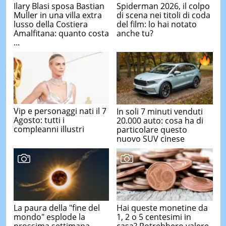
Ilary Blasi sposa Bastian
Spiderman 2026, il colpo
Muller in una villa extra
di scena nei titoli di coda
lusso della Costiera
del film: lo hai notato
Amalfitana: quanto costa
anche tu?
...
Vip e personaggi nati il 7
In soli 7 minuti venduti
Agosto: tutti i
20.000 auto: cosa ha di
compleanni illustri
particolare questo
nuovo SUV cinese
La paura della "fine del
Hai queste monetine da
mondo" esplode la
1, 2 o 5 centesimi in
prossima settimana,