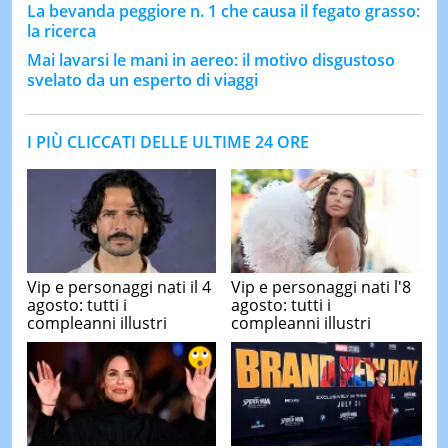
La bevanda peggiore n. 1 che causa il fegato grasso:
la ricerca
Mai lavarsi le mani in aereo: il motivo disgustoso
svelato da un esperto di viaggi
I PIÙ CLICCATI DELLE ULTIME 24 ORE
Vip e personaggi nati il 4
Vip e personaggi nati l'8
agosto: tutti i
agosto: tutti i
compleanni illustri
compleanni illustri