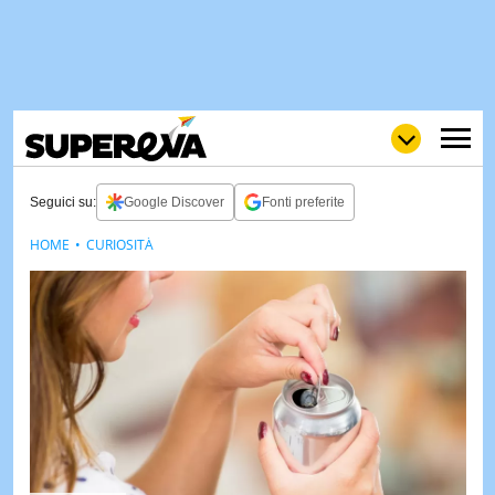
Seguici su:
Google Discover
Fonti preferite
HOME
CURIOSITÀ
NEWS
LOL
GULP
LOVE
STORIE
VIDEO
WOW
POP
CURIOS
CINEM
& TV
QUIZ