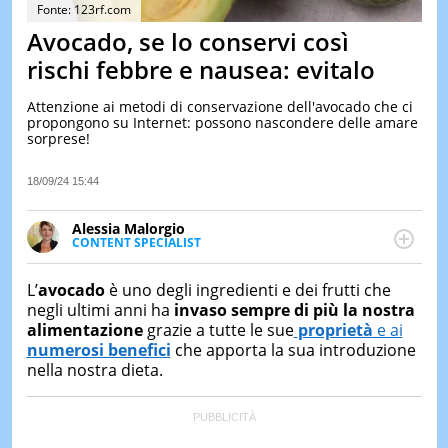
&
Fonte: 123rf.com
TEST
Avocado, se lo conservi così
MUSIC
rischi febbre e nausea: evitalo
&
SPETT
Attenzione ai metodi di conservazione dell'avocado che ci
propongono su Internet: possono nascondere delle amare
LE
sorprese!
NOTIZI
DI
OGGI
18/09/24 15:44
LE
Alessia Malorgio
NOTIZI
CONTENT SPECIALIST
DI
Ha conseguito un Master in Marketing Management
IERI
e Google Digital Training su Marketing digitale. Si
L’
avocado
è uno degli ingredienti e dei frutti che
CONTAT
occupa della creazione di contenuti in ottica SEO e
negli ultimi anni ha
invaso sempre di più la nostra
dello sviluppo di strategie marketing attraverso
alimentazione
grazie a tutte le sue
proprietà
e ai
canali digitali.
numerosi benefici
che apporta la sua introduzione
nella nostra dieta.