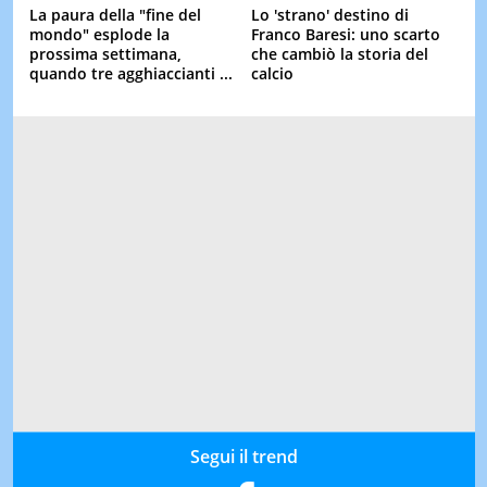
La paura della "fine del
Lo 'strano' destino di
mondo" esplode la
Franco Baresi: uno scarto
prossima settimana,
che cambiò la storia del
quando tre agghiaccianti ...
calcio
Segui il trend