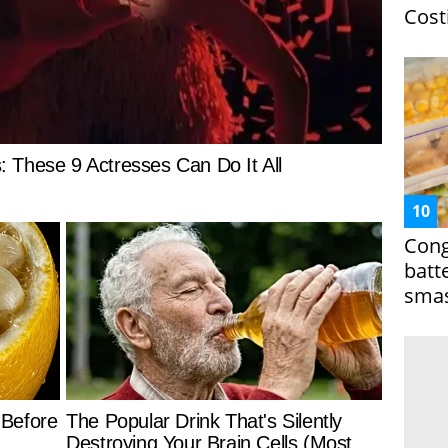
Costi
Cong
batt
smas