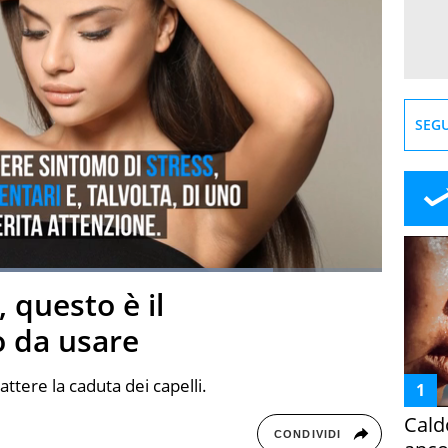
SEGU
Loaded
:
82.91%
, questo è il
creen
o da usare
attere la caduta dei capelli.
Cald
CONDIVIDI