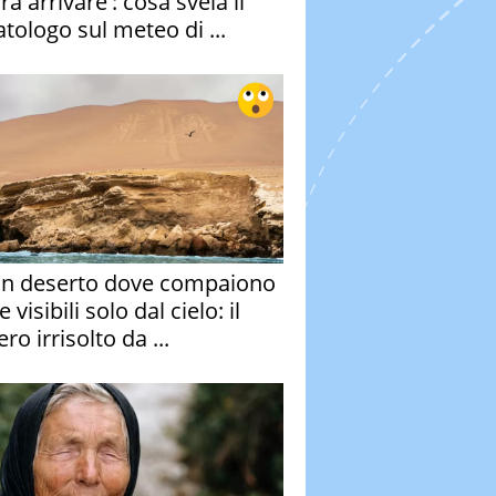
a arrivare': cosa svela il
atologo sul meteo di ...
un deserto dove compaiono
e visibili solo dal cielo: il
ro irrisolto da ...