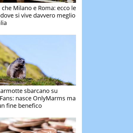
o che Milano e Roma: ecco le
à dove si vive davvero meglio
alia
armotte sbarcano su
Fans: nasce OnlyMarms ma
un fine benefico