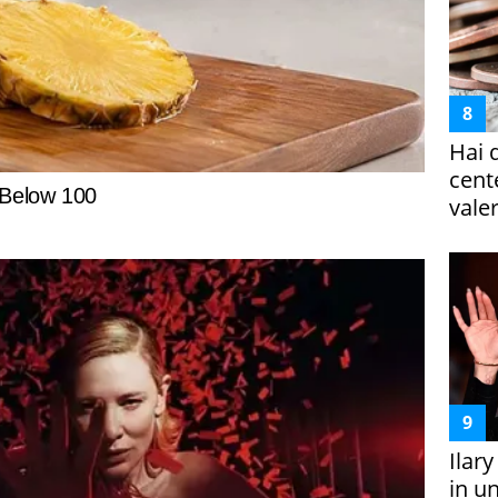
Hai 
cent
vale
Ilar
in un