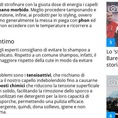
i strofinare con la giusta dose di energia i capelli
mano morbido
. Meglio procedere tamponando e
nzione, infine, ai prodotti per lo styling, ovvero
no generalmente la messa in piega con
phon
ed
di non eccedere con le temperature e ricorrere a
intimo
, gli esperti consigliano di evitare lo shampoo a
Lo '
elicato. Rispetto a un comune shampoo, infatti, il
Bare
aggiore rispetto della cute in modo da evitare
stori
roblemi sono i
tensioattivi
, che rischiano di
a il nostro capello indebolendolo fino a causarne
osti chimici
che riducono la tensione superficiale
un solido, facilitando la rimozione dello sporco e
ilizzati nei detergenti per la loro capacità di
sporche, permettendo una pulizia efficace.
gente, quindi, dona sollievo, igiene e non
oma.