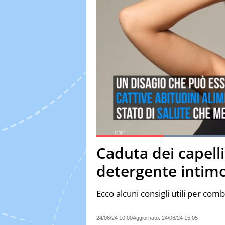
Current Time
0:18
Duration
1:24
Caduta dei capelli
Pause
Unmute
Fulls
detergente intim
Ecco alcuni consigli utili per comb
24/06/24 10:00
Aggiornato:
24/06/24 15:05