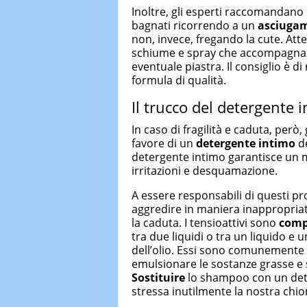
Inoltre, gli esperti raccomandano d
bagnati ricorrendo a un
asciuga
non, invece, fregando la cute. Atte
schiume e spray che accompagna
eventuale piastra. Il consiglio è 
formula di qualità.
Il trucco del detergente 
In caso di fragilità e caduta, però
favore di un
detergente intimo
d
detergente intimo garantisce un m
irritazioni e desquamazione.
A essere responsabili di questi p
aggredire in maniera inappropriat
la caduta. I tensioattivi sono
comp
tra due liquidi o tra un liquido e 
dell’olio. Essi sono comunemente ut
emulsionare le sostanze grasse e 
Sostituire
lo shampoo con un deter
stressa inutilmente la nostra chi