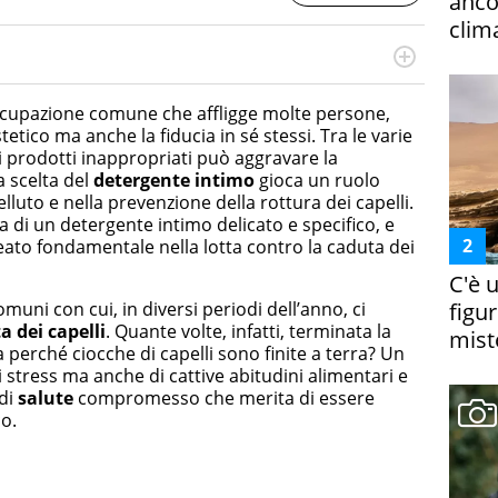
ancor
clim
rketing Management e Google Digital Training su
lla creazione di contenuti in ottica SEO e dello sviluppo
cupazione comune che affligge molte persone,
 canali digitali.
etico ma anche la fiducia in sé stessi. Tra le varie
i prodotti inappropriati può aggravare la
 scelta del
detergente intimo
gioca un ruolo
elluto e nella prevenzione della rottura dei capelli.
 di un detergente intimo delicato e specifico, e
ato fondamentale nella lotta contro la caduta dei
C'è 
figur
muni con cui, in diversi periodi dell’anno, ci
a dei capelli
. Quante volte, infatti, terminata la
miste
perché ciocche di capelli sono finite a terra? Un
stress ma anche di cattive abitudini alimentari e
 di
salute
compromesso che merita di essere
o.