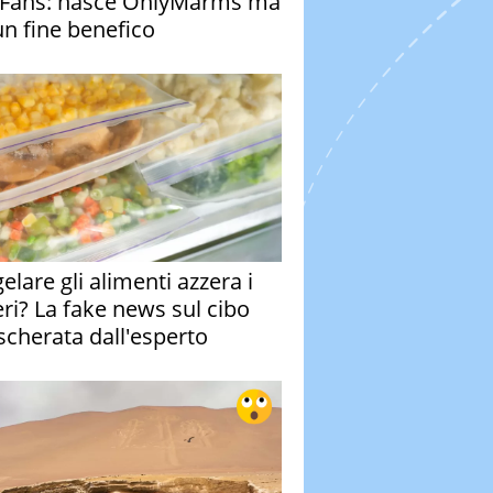
Fans: nasce OnlyMarms ma
un fine benefico
elare gli alimenti azzera i
eri? La fake news sul cibo
cherata dall'esperto