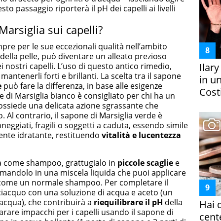
to passaggio riporterà il pH dei capelli ai livelli
arsiglia sui capelli?
mpre per le sue eccezionali qualità nell’ambito
 della pelle, può diventare un alleato prezioso
i nostri capelli. L’uso di questo antico rimedio,
Ilar
tenerli forti e brillanti. La scelta tra il sapone
in un
e
può fare la differenza, in base alle esigenze
Costi
ne di Marsiglia bianco è consigliato per chi ha un
ossiede una delicata azione sgrassante che
o. Al contrario, il sapone di Marsiglia verde è
eggiati, fragili o soggetti a caduta, essendo simile
nte idratante, restituendo
vitalità e lucentezza
lia come shampoo, grattugialo in
piccole scaglie
e
ormandolo in una miscela liquida che puoi applicare
 come un normale shampoo. Per completare il
ciacquo con una soluzione di acqua e aceto (un
’acqua), che contribuirà a
riequilibrare il pH
della
Hai 
parare impacchi per i capelli usando il sapone di
cent