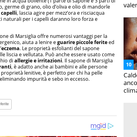
pone in acqua bollente (1 parte di sapone e 3 parti di
vale
, germe di grano, olio d’oliva e olio di mandorle
capelli
, lascia agire per mezz’ora e risciacqua
naturali per i capelli daranno loro forza e
sapone di Marsiglia offre numerosi vantaggi per la
lergenico, aiuta a lenire e
guarire piccole ferite
ed
’
eczema
. Le proprietà esfolianti del sapone
le liscia e vellutata. Può anche essere usato come
chio di
allergie e irritazioni
. Il sapone di Marsiglia
ranti
, è adatto anche ai bambini e alle persone
 proprietà lenitive, è perfetto per chi ha pelle
Cald
 eliminando impurità e sebo in eccesso.
ancor
clim
ferite