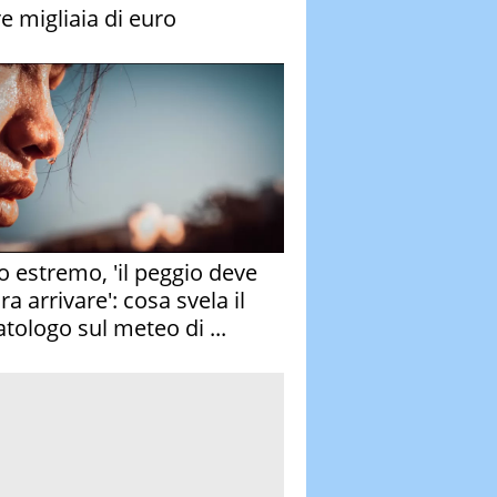
re migliaia di euro
o estremo, 'il peggio deve
a arrivare': cosa svela il
atologo sul meteo di ...