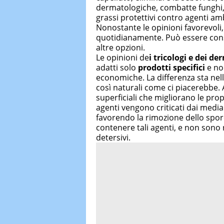
dermatologiche, combatte funghi, v
grassi protettivi contro agenti am
Nonostante le opinioni favorevoli, 
quotidianamente. Può essere cons
altre opzioni.
Le opinioni de
i tricologi e dei d
adatti solo
prodotti specifici
e non
economiche. La differenza sta nel
così naturali come ci piacerebbe. A
superficiali che migliorano le pro
agenti vengono criticati dai media
favorendo la rimozione dello spor
contenere tali agenti, e non sono ra
detersivi.