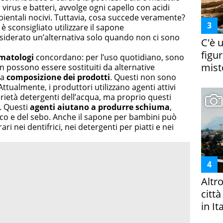
irus e batteri, avvolge ogni capello con acidi
bientali nocivi. Tuttavia, cosa succede veramente?
è sconsigliato utilizzare il sapone
iderato un’alternativa solo quando non ci sono
C'è 
figur
ermatologi
concordano: per l’uso quotidiano, sono
miste
 possono essere sostituiti da alternative
la
composizione dei prodotti
. Questi non sono
ttualmente, i produttori utilizzano agenti attivi
prietà detergenti dell’acqua, ma proprio questi
. Questi
agenti aiutano a produrre schiuma
,
co e del sebo. Anche il sapone per bambini può
ri nei dentifrici, nei detergenti per piatti e nei
Altr
citt
in It