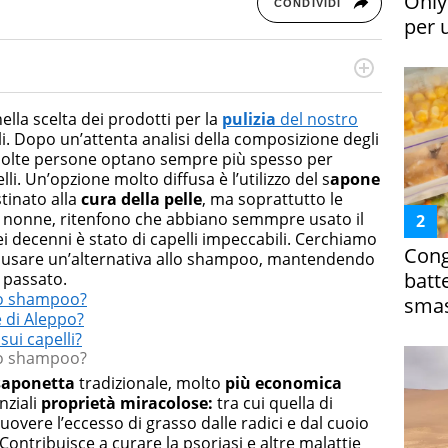
Only
CONDIVIDI
per 
rketing Management e Google Digital Training su
lla creazione di contenuti in ottica SEO e dello sviluppo
lla scelta dei prodotti per la
pulizia
del nostro
 canali digitali.
li. Dopo un’attenta analisi della composizione degli
molte persone optano sempre più spesso per
lli. Un’opzione molto diffusa è l’utilizzo del s
apone
tinato alla
cura della pelle
, ma soprattutto le
e nonne, ritenfono che abbiano semmpre usato il
ei decenni è stato di capelli impeccabili. Cerchiamo
Cong
le usare un’alternativa allo shampoo, mantendendo
batt
l passato.
llo shampoo?
smas
e di Aleppo?
sui capelli?
llo shampoo?
saponetta
tradizionale, molto
più economica
nziali
proprietà miracolose:
tra cui quella di
muovere l’eccesso di grasso dalle radici e dal cuoio
Contribuisce a curare la psoriasi e altre malattie