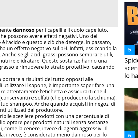
mente
dannoso
per i capelli e il cuoio capelluto.
e possono avere effetti negativi. Uno dei
 l’acido e questo è ciò che deterge. In passato,
 ha un effetto negativo sul pH. Infatti, essiccando la
. Anche se gli acidi grassi possono sembrare utili,
Spid
 nutrire e idratare. Queste sostanze hanno una
 grasso e rimuovere lo strato protettivo, causando
scena
lo h
portare a risultati del tutto opposti alle
 utilizzare il sapone, è importante saper fare una
ere attentamente l’etichetta e assicurarti che il
onservanti) e solfati (che producono la schiuma),
l tuo shampoo. Anche quando acquisti in negozi di
nti utilizzati dal produttore.
ribile scegliere prodotti con una percentuale di
eglio optare per prodotti naturali senza sostanze
, come la cenere, invece di agenti aggressivi. Il
la, invece, è considerato meno dannoso per lo