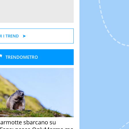
I I TREND
TRENDOMETRO
armotte sbarcano su