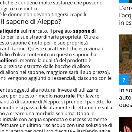
enefiche e contiene molte sostanze che possono
L'er
ogici e cosmetici.
é le donne non devono tingersi i capelli
l'ac
 il sapone di Aleppo?
in es
e liquida
sul mercato, il pregiato
sapone di
o per le sue straordinarie proprietà. Oltre a
esto sapone è noto per le sue proprietà
o anti-tarme. Queste caratteristiche eccezionali
l’olio d’oliva contenuto in questo sapone ha
ollienti
, mentre la qualità del prodotto è
o prezioso estratto dalle bacche di alloro
di alloro nel sapone, maggiore sarà il suo prezzo).
nti vengono aggiunti oli essenziali, ciascuno con le
In s
ente soggetti alla rottura, invece di utilizzare
optare per questo rimedio
naturale
. Per lavare i
auto
antità di sapone di Aleppo: si prende il panetto, lo
ques
minuto e si passa delicatamente direttamente sulla
no a creare una morbida schiuma. Dopo lo
 iniziale con acqua saponata e successivamente
effettuare un ultimo risciacquo con una soluzione di
o di aceto per ogni litro d’acqua – lasciando agire