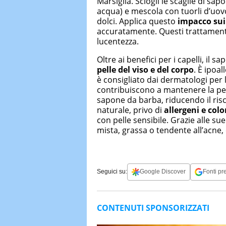
Marsiglia. Sciogli le scaglie di sa
acqua) e mescola con tuorli d’uovo
dolci. Applica questo
impacco sui 
accuratamente. Questi trattamenti 
lucentezza.
Oltre ai benefici per i capelli, il 
pelle del viso e del corpo
. È ipoal
è consigliato dai dermatologi per l
contribuiscono a mantenere la pel
sapone da barba, riducendo il ris
naturale, privo di
allergeni e colo
con pelle sensibile. Grazie alle sue
mista, grassa o tendente all’acne,
Seguici su:
Google Discover
Fonti pre