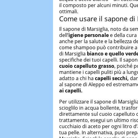
il composto per alcuni minuti. Ques
ottimali.
Come usare il sapone di M
Il sapone di Marsiglia, noto da se
dell’
igiene personale
e della cura
anche per la salute e la bellezza de
come shampoo può contribuire a man
di Marsiglia
bianco e quello verd
specifiche dei tuoi capelli. Il sapo
cuoio capelluto grasso
, poiché p
mantiene i capelli puliti più a lung
adatto a chi ha
capelli secchi,
dann
al sapone di Aleppo ed estremame
ai capelli.
Per utilizzare il sapone di Marsig
scioglilo in acqua bollente, trasf
direttamente sul cuoio capelluto
trattamento, esegui un ultimo ris
cucchiaio di aceto per ogni litro d
tua pelle. In alternativa, puoi pre