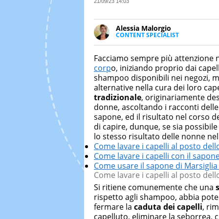
21/09/23 14:03
Alessia Malorgio
CONTENT SPECIALIST
Ha conseguito un Master in Ma
Marketing digitale. Si occupa de
Facciamo sempre più attenzione ne
di strategie marketing attraverso
corp
o, iniziando proprio dai capel
shampoo disponibili nei negozi, 
alternative nella cura dei loro cape
tradizionale
, originariamente des
donne, ascoltando i racconti dell
sapone, ed il risultato nel corso d
di capire, dunque, se sia possibi
lo stesso risultato delle nonne ne
Come lavare i capelli al posto de
Come lavare i capelli con il sapon
Come usare il sapone di Marsiglia 
Come lavare i capelli al posto de
Si ritiene comunemente che una
rispetto agli shampoo, abbia pote
fermare la
caduta dei capelli
, ri
capelluto, eliminare la seborrea, c