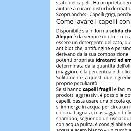
stato dei capelli. Ha proprietà b
aiutare a curare disturbi dermatol
Scopri anche:– Capelli grigi, perch
Come lavare i capelli con
Disponibile sia in forma
solida ch
Aleppo
è da sempre molto ricercat
essere un detergente delicato, qu
antibiotiche, antifungine e persin
derivano dalla sua composizione: 
potenti proprietà
idratanti ed em
determinata dalla quantità dell’oli
(maggiore è la percentuale di olio 
Solitamente, a questi due ingredie
proprie peculiarità.
Se si hanno
capelli fragili
e facilm
prodotti aggressivi, è possibile 
capelli, basta usare una piccola qu
si immerge in acqua per circa un 
chioma bagnata, massaggiando fi
shampoo, seguendo un risciacquo
con acqua pulita, è consigliabile 
acqua e aceto bianco – un cucchiai