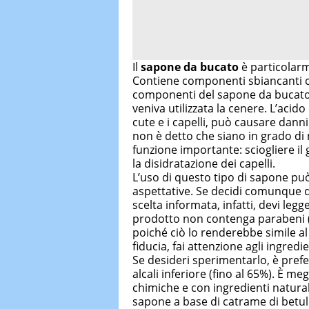
Il
sapone da bucato
è particolar
Contiene componenti sbiancanti ch
componenti del sapone da bucato è
veniva utilizzata la cenere. L’acido
cute e i capelli, può causare danni
non è detto che siano in grado di
funzione importante: sciogliere il
la disidratazione dei capelli.
L’uso di questo tipo di sapone può 
aspettative. Se decidi comunque di
scelta informata, infatti, devi legg
prodotto non contenga parabeni (c
poiché ciò lo renderebbe simile a
fiducia, fai attenzione agli ingredie
Se desideri sperimentarlo, è prefe
alcali inferiore (fino al 65%). È m
chimiche e con ingredienti naturali
sapone a base di catrame di betul