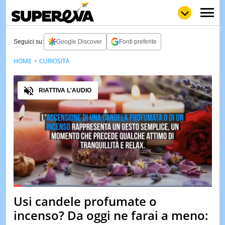
Seguici su:
Google Discover
Fonti preferite
HOME
CURIOSITÀ
NEWS
LOL
GULP
LOVE
Audio
STORIE
RIATTIVA L'AUDIO
VIDEO
WOW
POP
CURIOS
CINEM
& TV
QUIZ
&
TEST
Loaded
:
32.08%
Usi candele profumate o
Pause
Unmute
MUSIC
incenso? Da oggi ne farai a meno:
&
SPETT