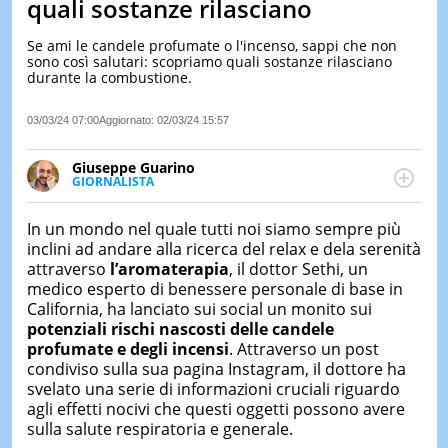
quali sostanze rilasciano
LE
NOTIZI
Se ami le candele profumate o l'incenso, sappi che non
DI
sono così salutari: scopriamo quali sostanze rilasciano
OGGI
durante la combustione.
LE
03/03/24 07:00
Aggiornato:
02/03/24 15:57
NOTIZI
DI
IERI
Giuseppe Guarino
GIORNALISTA
CONTAT
Ph(D) in Diritto Comparato e processi di
integrazione e attivo nel campo della ricerca, in
In un mondo nel quale tutti noi siamo sempre più
particolare sulla Storia contemporanea di America
inclini ad andare alla ricerca del relax e dela serenità
Latina e Spagna. Collabora con numerose testate ed
attraverso
l’aromaterapia
, il dottor Sethi, un
è presidente dell'Associazione Culturale "La
medico esperto di benessere personale di base in
Biblioteca del Sannio".
California, ha lanciato sui social un monito sui
potenziali rischi nascosti delle candele
profumate e degli incensi
. Attraverso un post
condiviso sulla sua pagina Instagram, il dottore ha
svelato una serie di informazioni cruciali riguardo
agli effetti nocivi che questi oggetti possono avere
sulla salute respiratoria e generale.