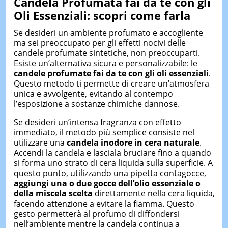
Candela Profumata
f
ai da
t
e con gli
Oli Essenziali:
scopri come farla
Se desideri un ambiente profumato e accogliente
ma sei preoccupato per gli effetti nocivi delle
candele profumate sintetiche, non preoccuparti.
Esiste un’alternativa sicura e personalizzabile: le
candele profumate fai da te con gli oli essenziali
.
Questo metodo ti permette di creare un’atmosfera
unica e avvolgente, evitando al contempo
l’esposizione a sostanze chimiche dannose.
Se desideri un’intensa fragranza con effetto
immediato, il metodo più semplice consiste nel
utilizzare una
candela inodore
in cera naturale
.
Accendi la candela e lasciala bruciare fino a quando
si forma uno strato di cera liquida sulla superficie. A
questo punto, utilizzando una pipetta contagocce,
aggiungi una o due gocce dell’olio essenziale o
della miscela scelta
direttamente nella cera liquida,
facendo attenzione a evitare la fiamma. Questo
gesto permetterà al profumo di diffondersi
nell’ambiente mentre la candela continua a