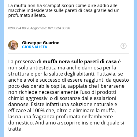
La muffa non ha scampo! Scopri come dire addio alle
LE
macchie indesiderate sulle pareti di casa grazie ad un
NOTIZI
profumato alleato.
DI
OGGI
02/03/24 08:26
Aggiornato:
02/03/24 08:26
LE
NOTIZI
Giuseppe Guarino
DI
GIORNALISTA
IERI
Ph(D) in Diritto Comparato e processi di
integrazione e attivo nel campo della ricerca, in
CONTAT
La presenza di
muffa
nera
sulle pareti di casa
è
particolare sulla Storia contemporanea di America
non solo antiestetica ma anche dannosa per la
Latina e Spagna. Collabora con numerose testate ed
struttura e per la salute degli abitanti. Tuttavia, se
è presidente dell'Associazione Culturale "La
anche a voi è successo di essere raggiunti da questo
Biblioteca del Sannio".
poco desiderabile ospite, sappiate che liberarsene
non richiede necessariamente l’uso di prodotti
chimici aggressivi o di sostanze dalle esalazioni
dannose. Esiste infatti una soluzione naturale e
efficace al 100% che, oltre a eliminare la muffa,
lascia una fragranza profumata nell’ambiente
domestico. Andiamo a scoprire insieme di quale si
tratta.