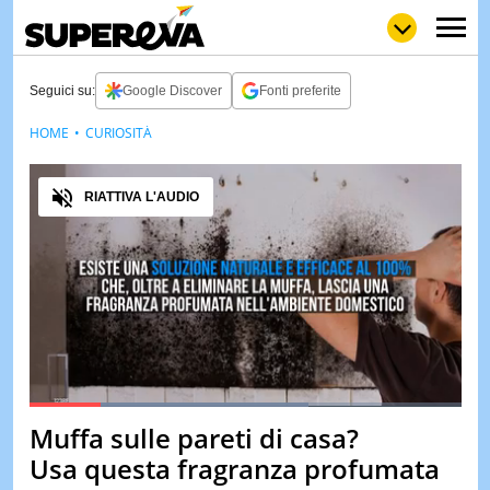
Seguici su:
Google Discover
Fonti preferite
HOME
CURIOSITÀ
NEWS
LOL
GULP
LOVE
Audio
STORIE
RIATTIVA L'AUDIO
VIDEO
WOW
POP
CURIOS
CINEM
& TV
QUIZ
&
TEST
Loaded
:
64.68%
Muffa sulle pareti di casa?
Pause
Unmute
MUSIC
Usa questa fragranza profumata
&
SPETT