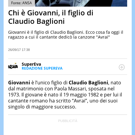
&
Fonte: ANSA
TEST
Chi è Giovanni, il figlio di
MUSIC
Claudio Baglioni
&
SPETT
Giovanni è il figlio di Claudio Baglioni. Ecco cosa fa oggi il
ragazzo a cui il cantante dedicò la canzone "Avrai"
LE
NOTIZI
DI
26/09/17 17:38
OGGI
SuperEva
LE
REDAZIONE SUPEREVA
NOTIZI
FACEBOOK
SuperEva è il magazine di Italiaonline dedicato a
DI
IERI
trend, curiosità, entertainment e “feel-good news”.
Giovanni
è l’unico figlio di
Claudio Baglioni
, nato
Pensato per tutti ma soprattutto per la GenZ, molto
dal matrimonio con Paola Massari, sposata nel
CONTAT
“social” e sempre in cerca di notizie originali. Dalle
1973. Il giovane è nato il 19 maggio 1982 e per lui il
tendenze del momento ai fatti più strani alle
cantante romano ha scritto “Avrai”, uno dei suoi
scoperte più divertenti: mille storie da scoprire ogni
singolo di maggiore successo.
giorno”