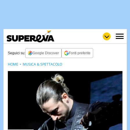
Seguici su:
Google Discover
Fonti preferite
HOME
MUSICA & SPETTACOLO
NEWS
LOL
GULP
LOVE
STORIE
VIDEO
WOW
POP
CURIOS
CINEM
& TV
QUIZ