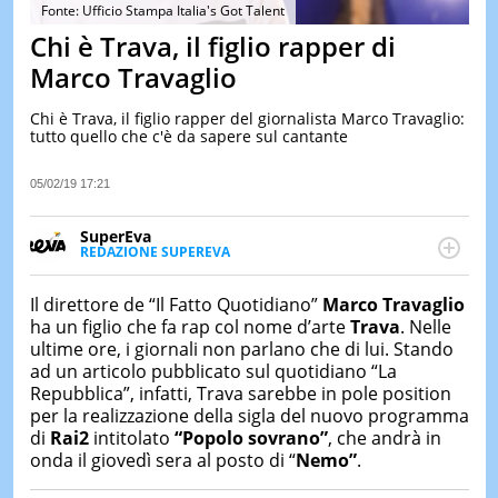
&
Fonte: Ufficio Stampa Italia's Got Talent
TEST
Chi è Trava, il figlio rapper di
MUSIC
Marco Travaglio
&
SPETT
Chi è Trava, il figlio rapper del giornalista Marco Travaglio:
tutto quello che c'è da sapere sul cantante
LE
NOTIZI
DI
05/02/19 17:21
OGGI
SuperEva
LE
REDAZIONE SUPEREVA
NOTIZI
FACEBOOK
SuperEva è il magazine di Italiaonline dedicato a
DI
IERI
trend, curiosità, entertainment e “feel-good news”.
Il direttore de “Il Fatto Quotidiano”
Marco Travaglio
Pensato per tutti ma soprattutto per la GenZ, molto
ha un figlio che fa rap col nome d’arte
Trava
. Nelle
CONTAT
“social” e sempre in cerca di notizie originali. Dalle
ultime ore, i giornali non parlano che di lui. Stando
tendenze del momento ai fatti più strani alle
ad un articolo pubblicato sul quotidiano “La
scoperte più divertenti: mille storie da scoprire ogni
Repubblica”, infatti, Trava sarebbe in pole position
giorno”
per la realizzazione della sigla del nuovo programma
di
Rai2
intitolato
“Popolo sovrano”
, che andrà in
onda il giovedì sera al posto di “
Nemo”
.