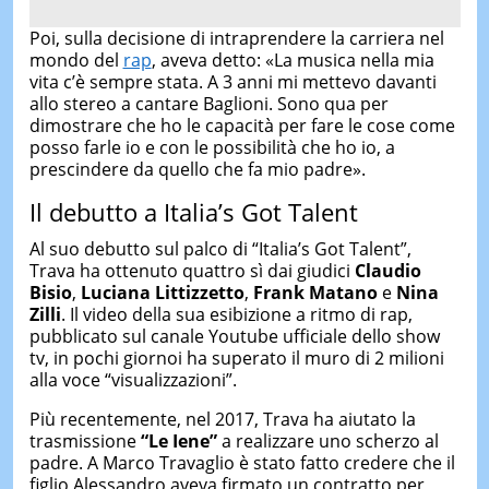
Poi, sulla decisione di intraprendere la carriera nel
mondo del
rap
, aveva detto: «La musica nella mia
vita c’è sempre stata. A 3 anni mi mettevo davanti
allo stereo a cantare Baglioni. Sono qua per
dimostrare che ho le capacità per fare le cose come
posso farle io e con le possibilità che ho io, a
prescindere da quello che fa mio padre».
Il debutto a Italia’s Got Talent
Al suo debutto sul palco di “Italia’s Got Talent”,
Trava ha ottenuto quattro sì dai giudici
Claudio
Bisio
,
Luciana Littizzetto
,
Frank Matano
e
Nina
Zilli
. Il video della sua esibizione a ritmo di rap,
pubblicato sul canale Youtube ufficiale dello show
tv, in pochi giornoi ha superato il muro di 2 milioni
alla voce “visualizzazioni”.
Più recentemente, nel 2017, Trava ha aiutato la
trasmissione
“Le Iene”
a realizzare uno scherzo al
padre. A Marco Travaglio è stato fatto credere che il
figlio Alessandro aveva firmato un contratto per