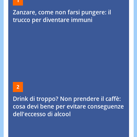
Che differenza c'è tra Kung fu e il
Karate? Curiosità sulle due arti marziali
vedi tutti