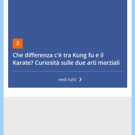
SEGUI I TREND
TRENDOMETRO
C'è un deserto dove
L'errore che molti fanno
compaiono figure visibili
con l'acqua durante
solo dal cielo: il mistero
l'allenamento (e in estate è
irrisolto da ...
ancora più ...