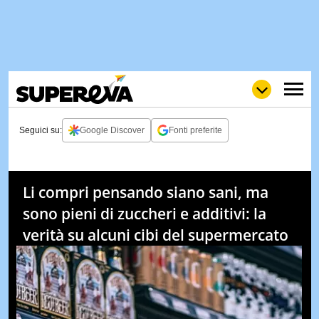
Seguici su:
Google Discover
Fonti preferite
NEWS
LOL
GULP
LOVE
Li compri pensando siano sani, ma
STORIE
sono pieni di zuccheri e additivi: la
VIDEO
verità su alcuni cibi del supermercato
WOW
POP
CURIOS
CINEM
& TV
QUIZ