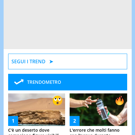
Spiderman 2026, il colpo di
Donald Trump terrà a
scena nei titoli di coda del
breve un discorso in cui
film: lo hai notato anche
confermerà l'esistenza
tu?
degli alieni: ...
Non basta rallentare: il
nuovo autovelox Vergilius
Plus rileva molto più della
...
Ilary Blasi sposa Bastian
Muller in una villa extra
lusso della Costiera
Amalfitana: ...
In soli 7 minuti venduti
La paura della "fine del
20.000 auto: cosa ha di
mondo" esplode la
particolare questo nuovo
prossima settimana,
SUV cinese
quando tre agghiaccianti ...
Hai queste monetine da 1,
Caldo estremo, 'il peggio
2 o 5 centesimi in casa?
deve ancora arrivare': cosa