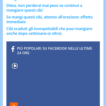
Dieta, non perderai mai peso se continui a
mangiare questi cibi
Se mangi questi cibi, attento all'erezione: effetto
immediato
Cibi scaduti: gli insospettabili che puoi mangiare
anche dopo settimane (e oltre)
PIÙ POPOLARI SU FACEBOOK NELLE ULTIME
24 ORE
Zanzare, come non farsi pungere: il
trucco per diventare immuni
Drink di troppo? Non prendere il caffè:
cosa devi bene per evitare conseguenze
dell'eccesso di alcool