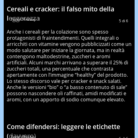
Cereali e cracker: il falso mito della
leggerezza
Fonte: Pixabay
5
di
6
Anche i cereali per la colazione sono spesso
protagonisti di fraintendimenti. Quelli integrali o
arricchiti con vitamine vengono pubblicizzati come un
modo salutare per iniziare la giornata, ma in realtà
contengono maltodestrine, zuccheri e aromi
artificiali. Alcuni marchi arrivano a superare il 25% di
zuccheri totali, una percentuale che contrasta
apertamente con l’immagine “healthy” del prodotto.
Lo stesso discorso vale per cracker e snack salati.
Anche le versioni “bio” o “a basso contenuto di sale”
possono nascondere oli raffinati, amidi modificati e
aromi, con un apporto di sodio comunque elevato.
Come difendersi: leggere le etichette
(davvero)
Fonte: Pixabay
6
di
6