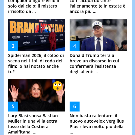
Potrebbero valere migliaia
svela il climatologo sul
di euro
meteo di ...
Segui il trend
Virgilio è:
NOTIZIE
SPORT
MOTORI
VIDEO
SAPERE
OROSCOPO
IN CITTÀ
IN ITALIA
AZIENDE
EVENTI
LIBERO
VIRGILIO
PAGINEGIALLE
PAGINEGIALLE SHOP
PGCASA
PAGINEBIANCHE
TUTTOCITTÀ
DILEI
SIVIAGGIA
QUIFINANZA
BUONISSIMO
SUPEREVA
Chi siamo
Note Legali
Privacy
Cookie Policy
Preferenze sui cookie
Aiuto
© Italiaonline S.p.A. 2026
Direzione e coordinamento di Libero Acquisition S.á r.l.
P. IVA 03970540963