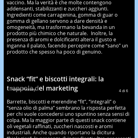
vaccino. Ma la verità è che molte contengono
addensanti, stabilizzanti e zuccheri aggiunti.
Ingredienti come carragenina, gomma di guar o
gomma di gellano servono a dare densità e
omogeneità, ma trasformano la bevanda in un
prodotto più chimico che naturale. Inoltre, la
presenza di aromi e dolcificanti altera il gusto e
inganna il palato, facendo percepire come “sano” un
prodotto che spesso ha poco di genuino.
Snack “fit” e biscotti integrali: la
trappola del marketing
Fonte: Pixabay
4
di
6
Barrette, biscotti e merendine “fit”, “integrali” o
“senza olio di palma” sembrano la risposta perfetta
per chi vuole concedersi uno spuntino senza sensi di
colpa. Ma la maggior parte di questi snack contiene
oli vegetali raffinati, zuccheri nascosti e aromi
industriali. Anche quando riportano la dicitura
“biologico”, la presenza di ingredienti ultra-processati