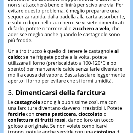
non si attaccherà bene e finirà per scivolare via. Per
evitare questo problema, è meglio preparare una
sequenza rapida: dalla padella alla carta assorbente,
e subito dopo nello zucchero. Se vi siete dimenticati
di farlo, potete ricorrere allo
zucchero a velo
, che
aderisce meglio anche quando le castagnole sono
più fredde.
Un altro trucco è quello di tenere le castagnole
al
caldo
: se ne friggete poche alla volta, potete
utilizzare il forno (preriscaldato a 100-120°C e poi
spento) per mantenerle calde senza farle diventare
molli a causa del vapore. Basta lasciare leggermente
aperto il forno per evitare che si formi umidità.
5.
Dimenticarsi della farcitura
Le
castagnole
sono già buonissime così, ma con
una farcitura diventano davvero irresistibili. Potete
farcirle
con
crema pasticcera
,
cioccolato
o
confettura di frutti rossi
, dando loro un tocco
goloso e originale. Se non volete complicarvi
troppo, potete anche servirle con una
ciotolina
di