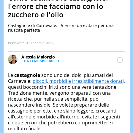
&
l'errore che facciamo con lo
TEST
zucchero e l'olio
MUSIC
&
Castagnole di Carnevale: i 5 errori da evitare per una
SPETT
riuscita perfetta
LE
NOTIZI
Pubblicato:
11 Febbraio 2025
DI
OGGI
Alessia Malorgio
CONTENT SPECIALIST
LE
Ha conseguito un Master in Marketing Management
NOTIZI
e Google Digital Training su Marketing digitale. Si
DI
Le
castagnole
sono uno dei dolci più amati del
occupa della creazione di contenuti in ottica SEO e
IERI
Carnevale:
piccoli, morbidi e irresistibilmente dorati,
dello sviluppo di strategie marketing attraverso
questi bocconcini fritti sono una vera tentazione.
CONTAT
canali digitali.
Tradizionalmente, vengono preparati con una
ricetta che, pur nella sua semplicità, può
nascondere insidie. Se volete preparare delle
castagnole perfette, che siano leggere, croccanti
all’esterno e morbide all’interno, evitate i seguenti
cinque errori che potrebbero compromettere il
risultato finale.