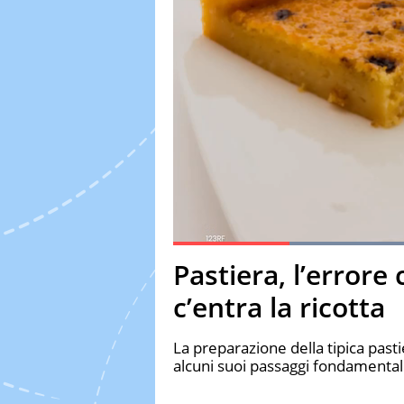
Current Time
0:19
Duration
1:28
Pastiera, l’errore 
Pause
Unmute
Fulls
c’entra la ricotta
La preparazione della tipica past
alcuni suoi passaggi fondamental