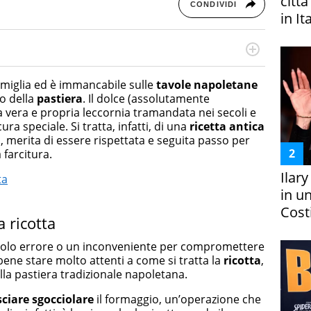
citt
CONDIVIDI
in It
online dedicato a trend, curiosità, entertainment e “feel-
a soprattutto per la GenZ, molto “social” e sempre in
famiglia ed è immancabile sulle
tavole napoletane
e tendenze del momento ai fatti più strani alle scoperte
mo della
pastiera
. Il dolce (assolutamente
scoprire ogni giorno”
una vera e propria leccornia tramandata nei secoli e
a speciale. Si tratta, infatti, di una
ricetta antica
a, merita di essere rispettata e seguita passo per
 farcitura.
Ilar
ta
in un
Costi
a ricotta
piccolo errore o un inconveniente per compromettere
 è bene stare molto attenti a come si tratta la
ricotta
,
lla pastiera tradizionale napoletana.
ciare sgocciolare
il formaggio, un’operazione che