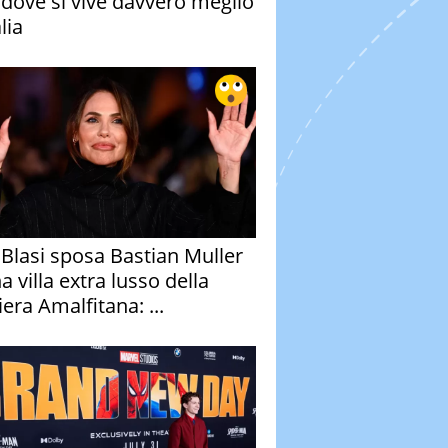
à dove si vive davvero meglio
alia
y Blasi sposa Bastian Muller
a villa extra lusso della
era Amalfitana: ...