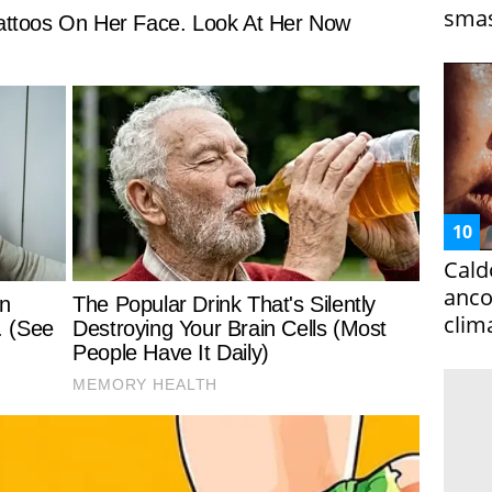
smas
Cald
ancor
clim