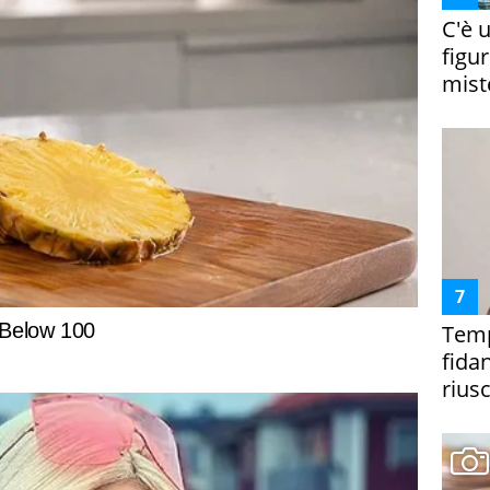
C'è 
figur
miste
Temp
fida
riusc