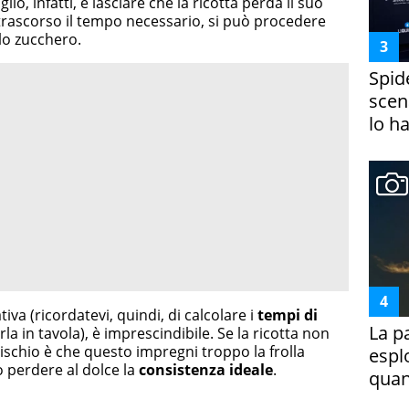
lio, infatti, è lasciare che la ricotta perda il suo
trascorso il tempo necessario, si può procedere
lo zucchero.
Spid
scena
lo h
va (ricordatevi, quindi, di calcolare i
tempi di
La p
a in tavola), è imprescindibile. Se la ricotta non
il rischio è che questo impregni troppo la frolla
espl
o perdere al dolce la
consistenza ideale
.
quan