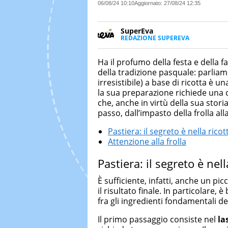
06/08/24 10:10
Aggiornato:
27/08/24 12:35
SuperEva
REDAZIONE SUPEREVA
FACEBOOK
SuperEva è il magazine di Italia
good news”. Pensato per tutti m
Ha il profumo della festa e della 
cerca di notizie originali. Dall
della tradizione pasquale: parlia
più divertenti: mille storie da 
irresistibile) a base di ricotta è 
la sua preparazione richiede una cur
che, anche in virtù della sua stori
passo, dall’impasto della frolla alla
Pastiera: il segreto è nella ricot
Attenzione alla frolla
Pastiera: il segreto è nell
È sufficiente, infatti, anche un 
il risultato finale. In particolare,
fra gli ingredienti fondamentali de
Il primo passaggio consiste nel
las