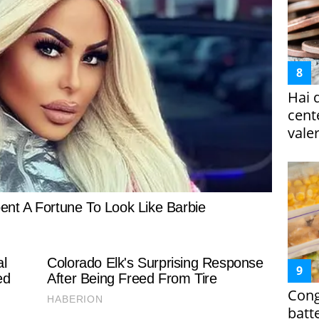
Hai 
cent
vale
Cong
batt