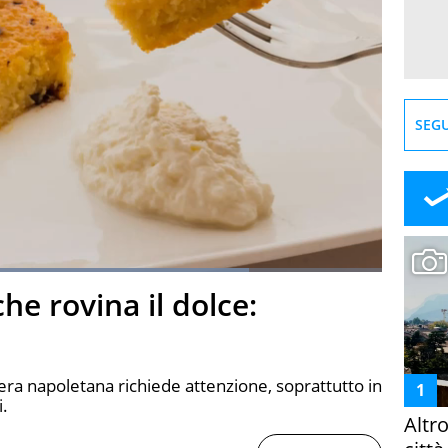
SEGU
Loaded
:
79.21%
che rovina il dolce:
creen
iera napoletana richiede attenzione, soprattutto in
i.
Altr