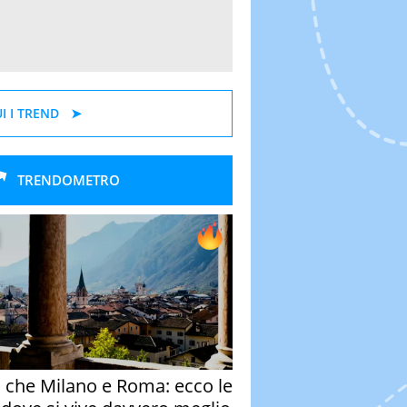
I I TREND
TRENDOMETRO
o che Milano e Roma: ecco le