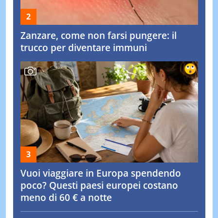
Zanzare, come non farsi pungere: il
trucco per diventare immuni
Vuoi viaggiare in Europa spendendo
poco? Questi paesi europei costano
meno di 60 € a notte