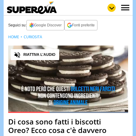
Seguici su:
Google Discover
Fonti preferite
HOME
CURIOSITÀ
NEWS
LOL
GULP
LOVE
Audio
STORIE
RIATTIVA L'AUDIO
VIDEO
WOW
POP
CURIOS
CINEM
& TV
QUIZ
&
TEST
Loaded
:
100.00%
Di cosa sono fatti i biscotti
Pause
Unmute
MUSIC
Oreo? Ecco cosa c'è davvero
&
SPETT