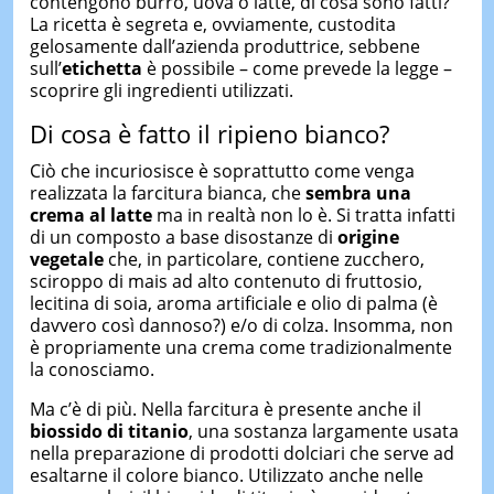
contengono burro, uova o latte, di cosa sono fatti?
La ricetta è segreta e, ovviamente, custodita
gelosamente dall’azienda produttrice, sebbene
sull’
etichetta
è possibile – come prevede la legge –
scoprire gli ingredienti utilizzati.
Di cosa è fatto il ripieno bianco?
Ciò che incuriosisce è soprattutto come venga
realizzata la farcitura bianca, che
sembra una
crema al latte
ma in realtà non lo è. Si tratta infatti
di un composto a base disostanze di
origine
vegetale
che, in particolare, contiene zucchero,
sciroppo di mais ad alto contenuto di fruttosio,
lecitina di soia, aroma artificiale e olio di palma (è
davvero così dannoso?) e/o di colza. Insomma, non
è propriamente una crema come tradizionalmente
la conosciamo.
Ma c’è di più. Nella farcitura è presente anche il
biossido di titanio
, una sostanza largamente usata
nella preparazione di prodotti dolciari che serve ad
esaltarne il colore bianco. Utilizzato anche nelle