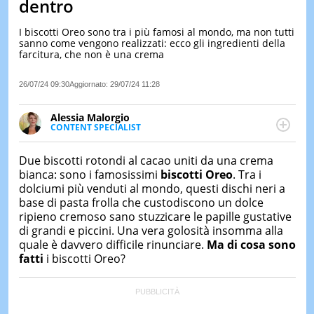
dentro
LE
NOTIZI
I biscotti Oreo sono tra i più famosi al mondo, ma non tutti
DI
sanno come vengono realizzati: ecco gli ingredienti della
OGGI
farcitura, che non è una crema
LE
26/07/24 09:30
Aggiornato:
29/07/24 11:28
NOTIZI
DI
IERI
Alessia Malorgio
CONTENT SPECIALIST
CONTAT
Ha conseguito un Master in Marketing Management
e Google Digital Training su Marketing digitale. Si
Due biscotti rotondi al cacao uniti da una crema
occupa della creazione di contenuti in ottica SEO e
bianca: sono i famosissimi
biscotti Oreo
. Tra i
dello sviluppo di strategie marketing attraverso
dolciumi più venduti al mondo, questi dischi neri a
canali digitali.
base di pasta frolla che custodiscono un dolce
ripieno cremoso sano stuzzicare le papille gustative
di grandi e piccini. Una vera golosità insomma alla
quale è davvero difficile rinunciare.
Ma di cosa sono
fatti
i biscotti Oreo?