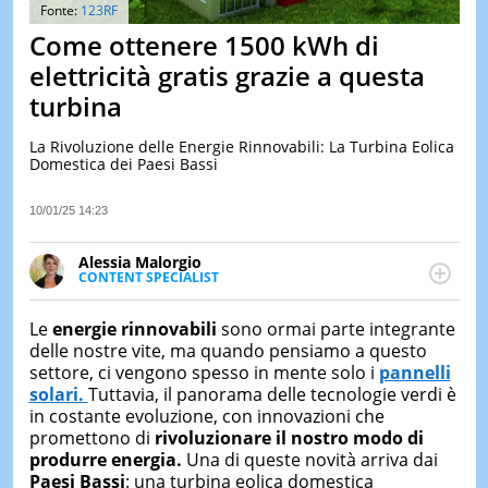
&
Fonte:
123RF
TEST
Come ottenere 1500 kWh di
MUSIC
elettricità gratis grazie a questa
&
turbina
SPETT
LE
La Rivoluzione delle Energie Rinnovabili: La Turbina Eolica
NOTIZI
Domestica dei Paesi Bassi
DI
OGGI
10/01/25 14:23
LE
NOTIZI
Alessia Malorgio
DI
CONTENT SPECIALIST
IERI
Ha conseguito un Master in Marketing Management
e Google Digital Training su Marketing digitale. Si
CONTAT
Le
energie rinnovabili
sono ormai parte integrante
occupa della creazione di contenuti in ottica SEO e
delle nostre vite, ma quando pensiamo a questo
dello sviluppo di strategie marketing attraverso
settore, ci vengono spesso in mente solo i
pannelli
canali digitali.
solari.
Tuttavia, il panorama delle tecnologie verdi è
in costante evoluzione, con innovazioni che
promettono di
rivoluzionare il nostro modo di
produrre energia.
Una di queste novità arriva dai
Paesi Bassi
: una turbina eolica domestica