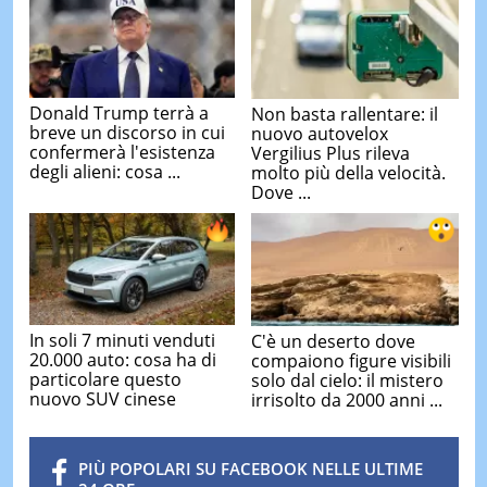
Donald Trump terrà a
Non basta rallentare: il
breve un discorso in cui
nuovo autovelox
confermerà l'esistenza
Vergilius Plus rileva
degli alieni: cosa ...
molto più della velocità.
Dove ...
In soli 7 minuti venduti
C'è un deserto dove
20.000 auto: cosa ha di
compaiono figure visibili
particolare questo
solo dal cielo: il mistero
nuovo SUV cinese
irrisolto da 2000 anni ...
PIÙ POPOLARI SU FACEBOOK NELLE ULTIME