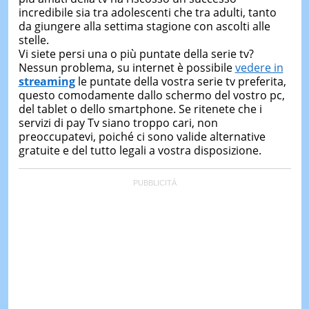
&
incredibile sia tra adolescenti che tra adulti, tanto
TEST
da giungere alla settima stagione con ascolti alle
stelle.
MUSIC
Vi siete persi una o più puntate della serie tv?
&
SPETT
Nessun problema, su internet è possibile
vedere in
streaming
le puntate della vostra serie tv preferita,
LE
questo comodamente dallo schermo del vostro pc,
NOTIZI
del tablet o dello smartphone. Se ritenete che i
DI
servizi di pay Tv siano troppo cari, non
OGGI
preoccupatevi, poiché ci sono valide alternative
LE
gratuite e del tutto legali a vostra disposizione.
NOTIZI
DI
IERI
CONTAT