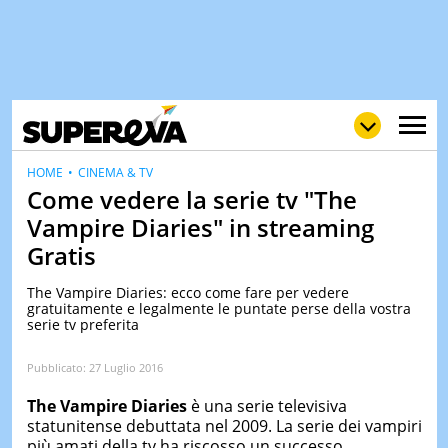
HOME
CINEMA & TV
Come vedere la serie tv "The
Vampire Diaries" in streaming
NEWS
Gratis
LOL
GULP
LOVE
STORIE
The Vampire Diaries: ecco come fare per vedere
gratuitamente e legalmente le puntate perse della vostra
VIDEO
serie tv preferita
WOW
POP
CURIOS
Pubblicato:
27 Luglio 2016
CINEM
The Vampire Diaries
è una serie televisiva
& TV
statunitense debuttata nel 2009. La serie dei vampiri
QUIZ
più amati della tv ha riscosso un successo