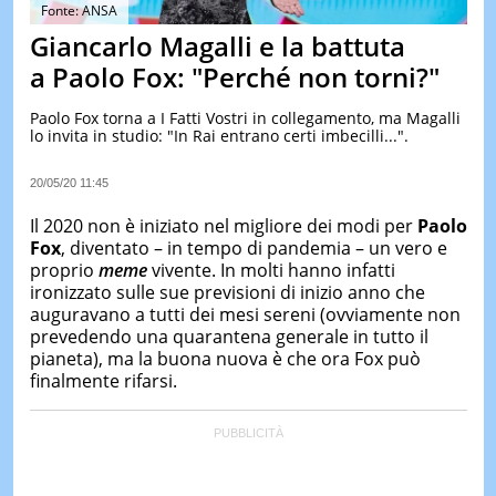
&
Fonte: ANSA
TEST
Giancarlo Magalli e la battuta
MUSIC
a Paolo Fox: "Perché non torni?"
&
SPETT
Paolo Fox torna a I Fatti Vostri in collegamento, ma Magalli
lo invita in studio: "In Rai entrano certi imbecilli...".
LE
NOTIZI
DI
20/05/20 11:45
OGGI
Il 2020 non è iniziato nel migliore dei modi per
Paolo
LE
Fox
, diventato – in tempo di pandemia – un vero e
NOTIZI
proprio
meme
vivente. In molti hanno infatti
DI
IERI
ironizzato sulle sue previsioni di inizio anno che
auguravano a tutti dei mesi sereni (ovviamente non
CONTAT
prevedendo una quarantena generale in tutto il
pianeta), ma la buona nuova è che ora Fox può
finalmente rifarsi.