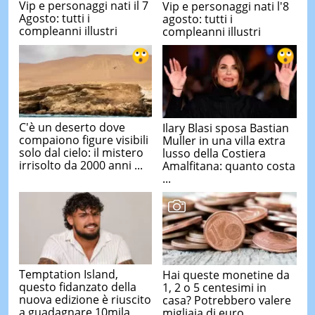
Vip e personaggi nati il 7
Vip e personaggi nati l'8
Agosto: tutti i
agosto: tutti i
compleanni illustri
compleanni illustri
C'è un deserto dove
Ilary Blasi sposa Bastian
compaiono figure visibili
Muller in una villa extra
solo dal cielo: il mistero
lusso della Costiera
irrisolto da 2000 anni ...
Amalfitana: quanto costa
...
Temptation Island,
Hai queste monetine da
questo fidanzato della
1, 2 o 5 centesimi in
nuova edizione è riuscito
casa? Potrebbero valere
a guadagnare 10mila
migliaia di euro