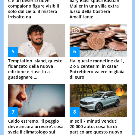
C'è un deserto dove
Ilary Blasi sposa Bastian
compaiono figure visibili
Muller in una villa extra
solo dal cielo: il mistero
lusso della Costiera
irrisolto da ...
Amalfitana: ...
Temptation Island, questo
Hai queste monetine da 1,
fidanzato della nuova
2 o 5 centesimi in casa?
edizione è riuscito a
Potrebbero valere migliaia
guadagnare ...
di euro
Caldo estremo, 'il peggio
In soli 7 minuti venduti
deve ancora arrivare': cosa
20.000 auto: cosa ha di
svela il climatologo sul
particolare questo nuovo