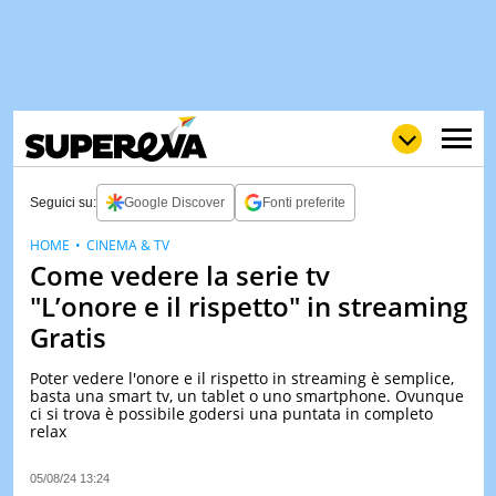
Seguici su:
Google Discover
Fonti preferite
HOME
CINEMA & TV
Come vedere la serie tv
NEWS
LOL
GULP
LOVE
"L’onore e il rispetto" in streaming
STORIE
Gratis
VIDEO
Poter vedere l'onore e il rispetto in streaming è semplice,
WOW
POP
CURIOS
basta una smart tv, un tablet o uno smartphone. Ovunque
ci si trova è possibile godersi una puntata in completo
CINEM
relax
& TV
05/08/24 13:24
QUIZ