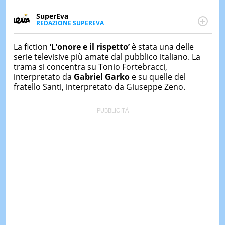
&
TEST
SuperEva
REDAZIONE SUPEREVA
MUSIC
FACEBOOK
SuperEva è il magazine di Italiaonline dedicato a
&
trend, curiosità, entertainment e “feel-good news”.
La fiction
‘L’onore e il rispetto’
è stata una delle
SPETT
Pensato per tutti ma soprattutto per la GenZ, molto
serie televisive più amate dal pubblico italiano. La
“social” e sempre in cerca di notizie originali. Dalle
LE
trama si concentra su Tonio Fortebracci,
tendenze del momento ai fatti più strani alle
NOTIZI
interpretato da
Gabriel Garko
e su quelle del
scoperte più divertenti: mille storie da scoprire ogni
DI
fratello Santi, interpretato da Giuseppe Zeno.
giorno”
OGGI
LE
NOTIZI
DI
IERI
CONTAT