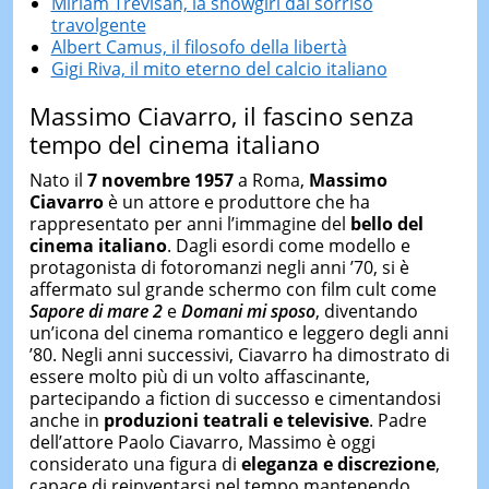
Miriam Trevisan, la showgirl dal sorriso
travolgente
Albert Camus, il filosofo della libertà
Gigi Riva, il mito eterno del calcio italiano
Massimo Ciavarro, il fascino senza
tempo del cinema italiano
Nato il
7 novembre 1957
a Roma,
Massimo
Ciavarro
è un attore e produttore che ha
rappresentato per anni l’immagine del
bello del
cinema italiano
. Dagli esordi come modello e
protagonista di fotoromanzi negli anni ’70, si è
affermato sul grande schermo con film cult come
Sapore di mare 2
e
Domani mi sposo
, diventando
un’icona del cinema romantico e leggero degli anni
’80. Negli anni successivi, Ciavarro ha dimostrato di
essere molto più di un volto affascinante,
partecipando a fiction di successo e cimentandosi
anche in
produzioni teatrali e televisive
. Padre
dell’attore Paolo Ciavarro, Massimo è oggi
considerato una figura di
eleganza e discrezione
,
capace di reinventarsi nel tempo mantenendo