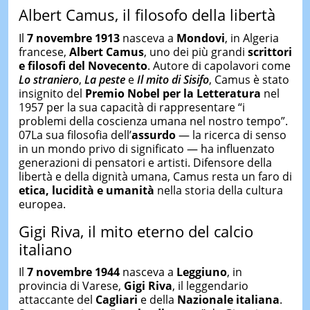
Albert Camus, il filosofo della libertà
Il
7 novembre 1913
nasceva a
Mondovi
, in Algeria
francese,
Albert Camus
, uno dei più grandi
scrittori
e filosofi del Novecento
. Autore di capolavori come
Lo straniero
,
La peste
e
Il mito di Sisifo
, Camus è stato
insignito del
Premio Nobel per la Letteratura
nel
1957 per la sua capacità di rappresentare “i
problemi della coscienza umana nel nostro tempo”.
07La sua filosofia dell’
assurdo
— la ricerca di senso
in un mondo privo di significato — ha influenzato
generazioni di pensatori e artisti. Difensore della
libertà e della dignità umana, Camus resta un faro di
etica, lucidità e umanità
nella storia della cultura
europea.
Gigi Riva, il mito eterno del calcio
italiano
Il
7 novembre 1944
nasceva a
Leggiuno
, in
provincia di Varese,
Gigi Riva
, il leggendario
attaccante del
Cagliari
e della
Nazionale italiana
.