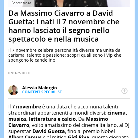
&
Fonte: Ansa
TEST
Da Massimo Ciavarro a David
MUSIC
Guetta: i nati il 7 novembre che
&
hanno lasciato il segno nello
SPETT
spettacolo e nella musica
LE
NOTIZI
DI
Il 7 novembre celebra personalità diverse ma unite da
OGGI
carisma, talento e passione: scopri quali sono i Vip che
spengono le candeline
LE
NOTIZI
07/11/25 01:00
DI
IERI
Alessia Malorgio
CONTAT
CONTENT SPECIALIST
Ha conseguito un Master in Marketing Management
e Google Digital Training su Marketing digitale. Si
Il
7 novembre
è una data che accomuna talenti
occupa della creazione di contenuti in ottica SEO e
straordinari appartenenti a mondi diversi:
cinema,
dello sviluppo di strategie marketing attraverso
musica, letteratura e calcio
. Da
Massimo
canali digitali.
Ciavarro
, volto amatissimo del cinema italiano, al DJ
superstar
David Guetta
, fino al premio Nobel
Albert Camus
e al mitico
Gigi Riva
, questa giornata