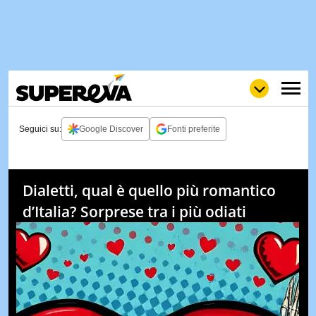
Seguici su:
Google Discover
Fonti preferite
NEWS
LOL
GULP
LOVE
Dialetti, qual è quello più romantico
STORIE
d’Italia? Sorprese tra i più odiati
VIDEO
WOW
POP
CURIOS
CINEM
& TV
QUIZ