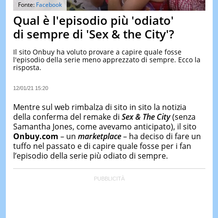
&
Fonte:
Facebook
TEST
Qual è l'episodio più 'odiato'
MUSIC
di sempre di 'Sex & the City'?
&
SPETT
Il sito Onbuy ha voluto provare a capire quale fosse
l'episodio della serie meno apprezzato di sempre. Ecco la
LE
risposta.
NOTIZI
DI
OGGI
12/01/21 15:20
LE
Mentre sul web rimbalza di sito in sito la notizia
NOTIZI
della conferma del remake di
Sex & The City
(senza
DI
Samantha Jones, come avevamo anticipato), il sito
IERI
Onbuy.com
– un
marketplace
– ha deciso di fare un
CONTAT
tuffo nel passato e di capire quale fosse per i fan
l’episodio della serie più odiato di sempre.