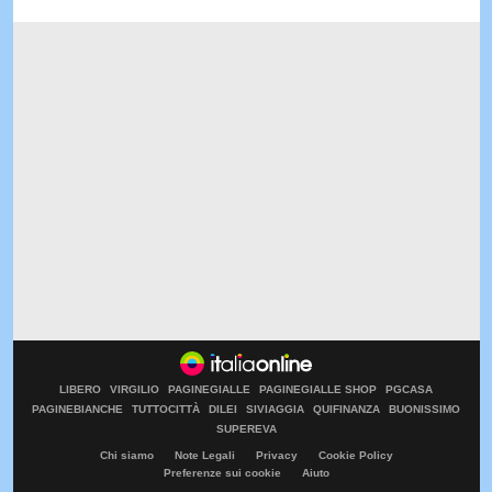
LIBERO
VIRGILIO
PAGINEGIALLE
PAGINEGIALLE SHOP
PGCASA
PAGINEBIANCHE
TUTTOCITTÀ
DILEI
SIVIAGGIA
QUIFINANZA
BUONISSIMO
SUPEREVA
Chi siamo
Note Legali
Privacy
Cookie Policy
Preferenze sui cookie
Aiuto