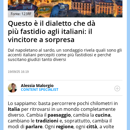
&
TEST
Fonte: 123RF
MUSIC
Questo è il dialetto che dà
&
SPETT
più fastidio agli italiani: il
LE
vincitore a sorpresa
NOTIZI
DI
Dal napoletano al sardo, un sondaggio rivela quali sono gli
OGGI
accenti italiani percepiti come più fastidiosi e perché
suscitano giudizi tanto diversi
LE
NOTIZI
DI
19/09/25 16:19
IERI
Alessia Malorgio
CONTAT
CONTENT SPECIALIST
Ha conseguito un Master in Marketing Management
e Google Digital Training su Marketing digitale. Si
Lo sappiamo: basta percorrere pochi chilometri in
occupa della creazione di contenuti in ottica SEO e
Italia
per ritrovarsi in un mondo completamente
dello sviluppo di strategie marketing attraverso
diverso. Cambia il
paesaggio
, cambia la
cucina
,
canali digitali.
cambiano le
tradizioni
e, soprattutto, cambia il
modi di
parlare
. Ogni
regione
, ogni
città
, a volte