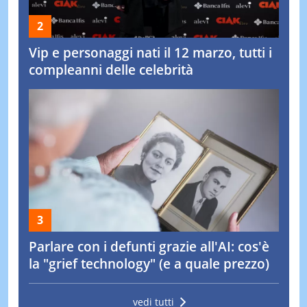
Vip e personaggi nati il 12 marzo, tutti i
compleanni delle celebrità
Parlare con i defunti grazie all'AI: cos'è
la "grief technology" (e a quale prezzo)
vedi tutti