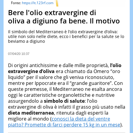
&
Fonte:
https://it.123rf.com
TEST
Bere l'olio extravergine di
MUSIC
oliva a digiuno fa bene. Il motivo
&
SPETT
Il simbolo del Mediterraneo è l’olio extravergine d’oliva:
utile non solo nelle diete, ecco i benefici per la salute se lo
LE
beviamo a digiuno
NOTIZI
DI
OGGI
07/04/20 10:37
LE
Di origini antichissime e dalle mille proprietà,
l’olio
NOTIZI
extravergine d’oliva
era chiamato da Omero “oro
DI
liquido” per il valore che gli veniva riconosciuto,
IERI
mentre per Ippocrate era il “grande guaritore”. Con
CONTAT
queste premesse, il Mediterraneo ne esalta ancora
oggi le caratteristiche organolettiche e nutritive
assurgendolo a
simbolo di salute
: l’olio
extravergine di oliva è infatti il grasso più usato nella
dieta mediterranea
, ritenuta dagli esperti la
migliore al mondo (
conosci la dieta del ventre
piatto? Promette di farci perdere 15 kg in un mese
).