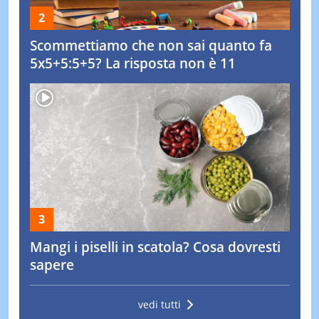
Scommettiamo che non sai quanto fa
5x5+5:5+5? La risposta non è 11
Mangi i piselli in scatola? Cosa dovresti
sapere
vedi tutti