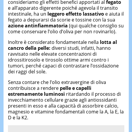
consideriamo gli effetti benefici apportati al
fegato
e all’apparato digerente poiché agevola il transito
intestinale, ha un
leggero effetto lassativo
e aiuta il
fegato a depurarsi da scorie e tossine con la sua
azione antinfiammatoria
(qui qualche consiglio su
come conservare l’olio d’oliva per non rovinarlo).
Inoltre è considerato fondamentale nella
lotta al
cancro della pelle:
diversi studi, infatti, hanno
ravvisato nelle elevate concentrazioni di
idrossitirosolo e tirosolo ottime armi contro i
tumori, perché capaci di contrastare l’ossidazione
dei raggi del sole.
Senza contare che l’olio extravergine di oliva
contribuisce a rendere
pelle e capelli
estremamente luminosi
ritardando il processo di
invecchiamento cellulare grazie agli antiossidanti
presenti in esso e alla capacità di assorbire calcio,
magnesio e vitamine fondamentali come la A, la E, la
D e la K2.