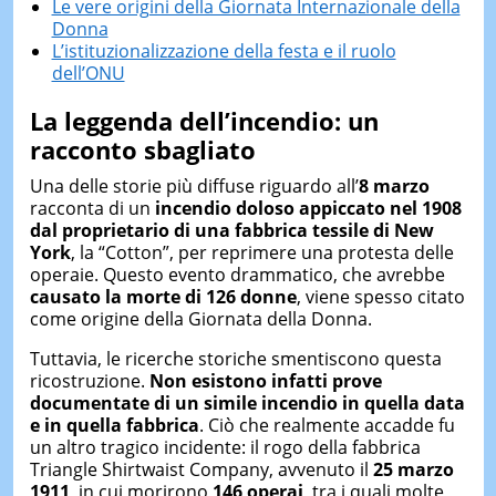
Le vere origini della Giornata Internazionale della
Donna
L’istituzionalizzazione della festa e il ruolo
dell’ONU
La leggenda dell’incendio: un
racconto sbagliato
Una delle storie più diffuse riguardo all’
8 marzo
racconta di un
incendio doloso appiccato nel 1908
dal proprietario di una fabbrica tessile di New
York
, la “Cotton”, per reprimere una protesta delle
operaie. Questo evento drammatico, che avrebbe
causato la morte di 126 donne
, viene spesso citato
come origine della Giornata della Donna.
Tuttavia, le ricerche storiche smentiscono questa
ricostruzione.
Non esistono
infatti
prove
documentate di un simile incendio in quella data
e in quella fabbrica
. Ciò che realmente accadde fu
un altro tragico incidente: il rogo della fabbrica
Triangle Shirtwaist Company, avvenuto il
25 marzo
1911
, in cui morirono
146 operai
, tra i quali molte