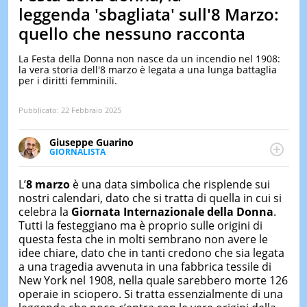
&
leggenda 'sbagliata' sull'8 Marzo:
TEST
quello che nessuno racconta
MUSIC
&
La Festa della Donna non nasce da un incendio nel 1908:
SPETT
la vera storia dell'8 marzo è legata a una lunga battaglia
per i diritti femminili.
LE
NOTIZI
DI
Pubblicato:
22 Febbraio 2025
OGGI
Giuseppe Guarino
LE
GIORNALISTA
NOTIZI
Ph(D) in Diritto Comparato e processi di
DI
integrazione e attivo nel campo della ricerca, in
IERI
L’
8 marzo
è una data simbolica che risplende sui
particolare sulla Storia contemporanea di America
nostri calendari, dato che si tratta di quella in cui si
Latina e Spagna. Collabora con numerose testate ed
CONTAT
celebra la
Giornata Internazionale della Donna
.
è presidente dell'Associazione Culturale "La
Tutti la festeggiano ma è proprio sulle origini di
Biblioteca del Sannio".
questa festa che in molti sembrano non avere le
idee chiare, dato che in tanti credono che sia legata
a una tragedia avvenuta in una fabbrica tessile di
New York nel 1908, nella quale sarebbero morte 126
operaie in sciopero. Si tratta essenzialmente di una