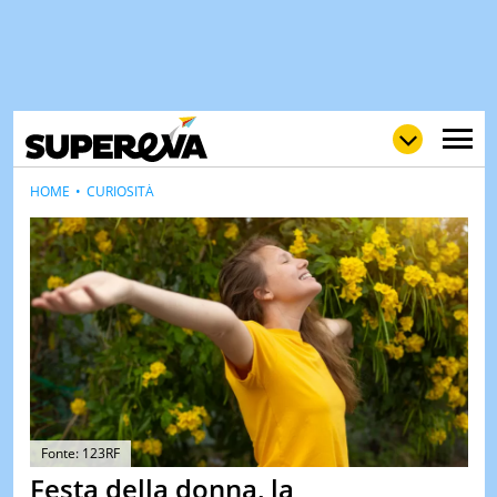
HOME
CURIOSITÀ
NEWS
LOL
GULP
LOVE
STORIE
VIDEO
WOW
POP
CURIOS
CINEM
& TV
Fonte: 123RF
Festa della donna, la
QUIZ