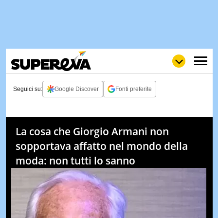
Seguici su:
Google Discover
Fonti preferite
NEWS
LOL
GULP
LOVE
La cosa che Giorgio Armani non
STORIE
sopportava affatto nel mondo della
VIDEO
moda: non tutti lo sanno
WOW
POP
CURIOS
CINEM
& TV
QUIZ