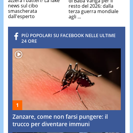
azzera i batteri? La fake
di Baba Vanga per il
news sul cibo
resto del 2026: dalla
smascherata
terza guerra mondiale
dall'esperto
agli ...
PIÙ POPOLARI SU FACEBOOK NELLE ULTIME
24 ORE
Zanzare, come non farsi pungere: il
trucco per diventare immuni