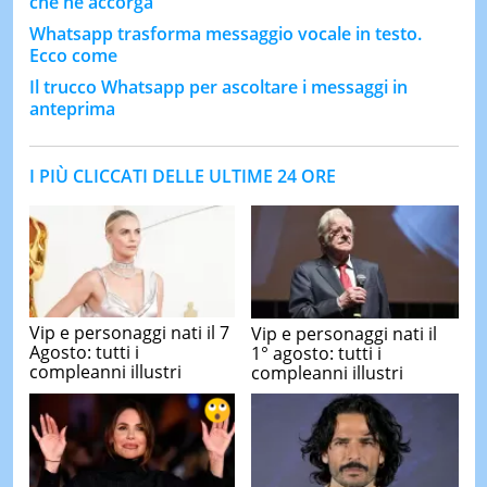
che ne accorga
Whatsapp trasforma messaggio vocale in testo.
Ecco come
Il trucco Whatsapp per ascoltare i messaggi in
anteprima
I PIÙ CLICCATI DELLE ULTIME 24 ORE
Vip e personaggi nati il 7
Vip e personaggi nati il
Agosto: tutti i
1° agosto: tutti i
compleanni illustri
compleanni illustri