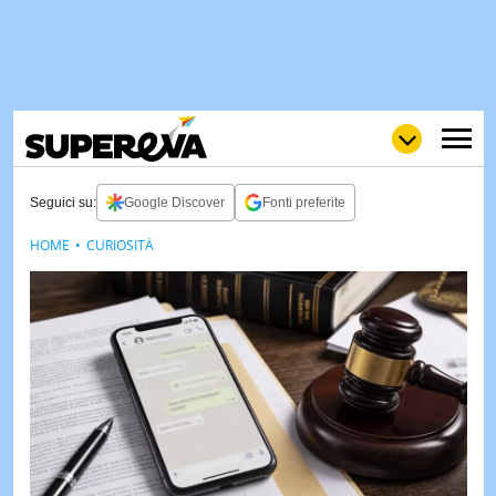
Seguici su:
Google Discover
Fonti preferite
HOME
CURIOSITÀ
NEWS
LOL
GULP
LOVE
STORIE
VIDEO
WOW
POP
CURIOS
CINEM
& TV
QUIZ