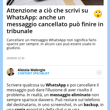
&
TEST
Attenzione a ciò che scrivi su
MUSIC
WhatsApp: anche un
&
messaggio cancellato può finire in
SPETT
tribunale
LE
NOTIZI
DI
Cancellare un messaggio WhatsApp non significa farlo
OGGI
sparire per sempre: in alcuni casi può essere usato in
giudizio.
LE
NOTIZI
25/06/26 12:33
DI
IERI
Alessia Malorgio
CONTAT
CONTENT SPECIALIST
Ha conseguito un Master in Marketing Management
e Google Digital Training su Marketing digitale. Si
Scrivere qualcosa su
WhatsApp
e poi cancellare il
occupa della creazione di contenuti in ottica SEO e
messaggio può dare l’illusione di aver risolto il
dello sviluppo di strategie marketing attraverso
problema. In realtà, un
messaggio eliminato
non
canali digitali.
sempre sparisce davvero. Può restare sul telefono
del destinatario, in uno screenshot, in un
backup
, in
una
copia
esportata della chat o in una