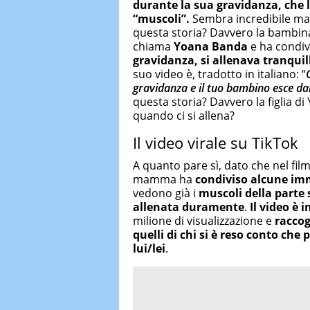
durante la sua gravidanza, che 
“muscoli”.
Sembra incredibile ma 
questa storia? Davvero la bambina
chiama
Yoana Banda
e ha condivi
gravidanza, si allenava tranqu
suo video è, tradotto in italiano: “
gravidanza e il tuo bambino esce dal
questa storia? Davvero la figlia d
quando ci si allena?
Il video virale su TikTok
A quanto pare sì, dato che nel fi
mamma ha
condiviso alcune im
vedono già i
muscoli della parte 
allenata duramente
.
Il video è 
milione di visualizzazione e
raccog
quelli di chi si è reso conto ch
lui/lei
.