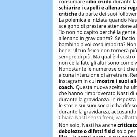
consumare
cibo crudo
durante la
schiarire i capelli e allenarsi 
critiche
da parte dei suoi follower
La polemica è iniziata quando Nast
scelgono di prestare attenzione a
“Io non ho capito perché la gente
allenano in gravidanza? Se faccio 
bambino a voi cosa importa? Non 
bene. “Il tuo fisico non tornerà p
sempre di più. Ma qual è il vostro
non ce la fate gli altri sono come 
Nonostante le numerose critiche 
alcuna intenzione di arretrare. Re
Instagram in cui
mostra i suoi al
coach.
Questa nuova scelta ha ulte
che hanno rimproverato Nasti di
durante la gravidanza. In risposta 
le storie sui suoi social e ha difes
durante la gravidanza, accusando i 
Chiara Nasti senza freni, va all’att
Non solo, Nasti ha anche
criticat
debolezze o difetti fisici
solo per