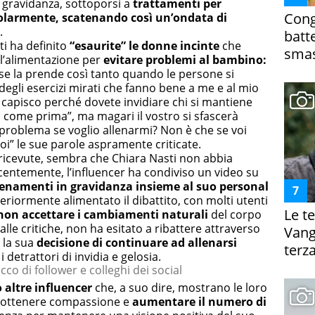
 gravidanza, sottoporsi a
trattamenti per
Cong
regolarmente, scatenando così un’ondata di
.
batt
i ha definito
“esaurite” le donne incinte
che
smas
ll’alimentazione per
evitare problemi al bambino:
 se la prende così tanto quando le persone si
degli esercizi mirati che fanno bene a me e al mio
capisco perché dovete invidiare chi si mantiene
iù come prima”, ma magari il vostro si sfascerà
 problema se voglio allenarmi? Non è che se voi
voi” le sue parole aspramente criticate.
ricevute, sembra che Chiara Nasti non abbia
centemente, l’influencer ha condiviso un video su
lenamenti in gravidanza insieme al suo personal
riormente alimentato il dibattito, con molti utenti
Le te
non accettare i cambiamenti naturali
del corpo
alle critiche, non ha esitato a ribattere attraverso
Vanga
o la sua
decisione di continuare ad allenarsi
terza
detrattori di invidia e gelosia.
acco di follower e colleghi dei social
o altre influencer
che, a suo dire, mostrano le loro
 ottenere compassione e
aumentare il numero di