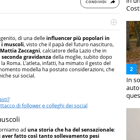
in un
CONDIVIDI
Costi
cessi di integrazione e attivo nel campo della ricerca, in
mporanea di America Latina e Spagna. Collabora con
ogenito, di una delle
influencer più popolari in
e dell'Associazione Culturale "La Biblioteca del Sannio".
 i muscoli
, visto che il papà del futuro nascituro,
Mattia Zaccagni
, calciatore della Lazio che in
a
seconda gravidanza
della moglie, subito dopo
a Roma. L’atleta, infatti, ha mimato il gesto del
l momento modella ha postato considerazioni, che
che sui social.
In s
auto
ques
asti?
attacco di follower e colleghi dei social
uscoli
torniamo ad
una storia che ha del sensazionale
:
i aver fatto così tanto sollevamento pesi