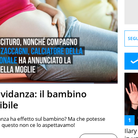
SEGU
Loaded
:
87.91%
avidanza: il bambino
creen
ibile
idanza ha effetto sul bambino? Ma che potesse
 questo non ce lo aspettavamo!
Ilar