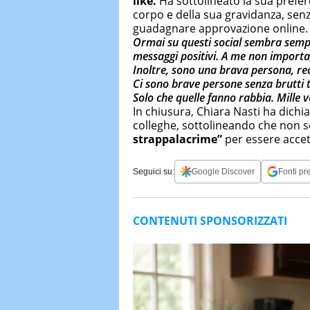
like.
Ha sottolineato la sua prefe
corpo e della sua gravidanza, senz
guadagnare approvazione online.
Ormai su questi social sembra sem
messaggi positivi. A me non importa,
Inoltre, sono una brava persona, rea
Ci sono brave persone senza brutti t
Solo che quelle fanno rabbia. Mille v
In chiusura, Chiara Nasti ha dichia
colleghe, sottolineando che non s
strappalacrime”
per essere accett
Seguici su:
Google Discover
Fonti pre