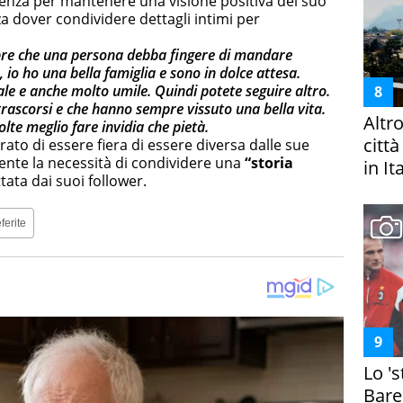
renza per mantenere una visione positiva del suo
a dover condividere dettagli intimi per
pre che una persona debba fingere di mandare
 io ho una bella famiglia e sono in dolce attesa.
le e anche molto umile. Quindi potete seguire altro.
rascorsi e che hanno sempre vissuto una bella vita.
Altr
olte meglio fare invidia che pietà.
citt
rato di essere fiera di essere diversa dalle sue
ente la necessità di condividere una
“storia
in It
ata dai suoi follower.
ferite
Lo '
Bare