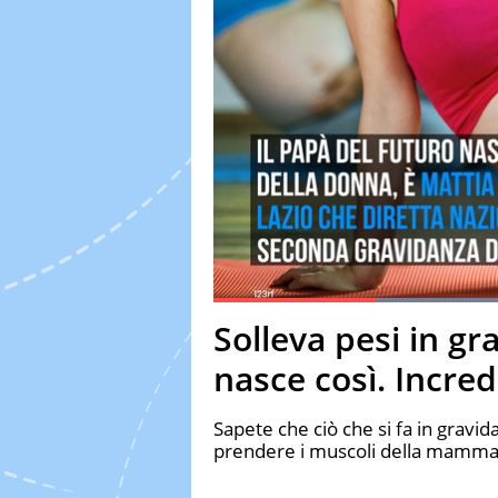
Current Time
0:19
Duration
1:19
Solleva pesi in gr
Pause
Unmute
Fulls
nasce così. Incred
Sapete che ciò che si fa in grav
prendere i muscoli della mamma