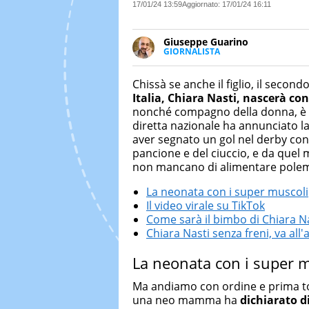
17/01/24 13:59
Aggiornato:
17/01/24 16:11
Giuseppe Guarino
GIORNALISTA
Ph(D) in Diritto Comparato e pro
particolare sulla Storia conte
Chissà se anche il figlio, il second
numerose testate ed è president
Italia, Chiara Nasti, nascerà con
nonché compagno della donna, è
diretta nazionale ha annunciato l
aver segnato un gol nel derby con l
pancione e del ciuccio, e da que
non mancano di alimentare polemi
La neonata con i super muscoli
Il video virale su TikTok
Come sarà il bimbo di Chiara N
Chiara Nasti senza freni, va all'
La neonata con i super m
Ma andiamo con ordine e prima 
una neo mamma ha
dichiarato d