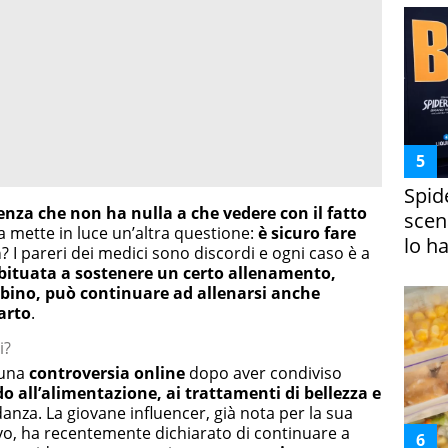
Spid
denza che non ha nulla a che vedere con il fatto
scena
 mette in luce un’altra questione:
è sicuro fare
lo h
a
? I pareri dei medici sono discordi e ogni caso è a
 abituata a sostenere un certo allenamento,
mbino, può continuare ad allenarsi anche
arto
.
i?
i una
controversia online
dopo aver condiviso
do all’alimentazione, ai trattamenti di bellezza e
anza. La giovane influencer, già nota per la sua
ttivo, ha recentemente dichiarato di continuare a