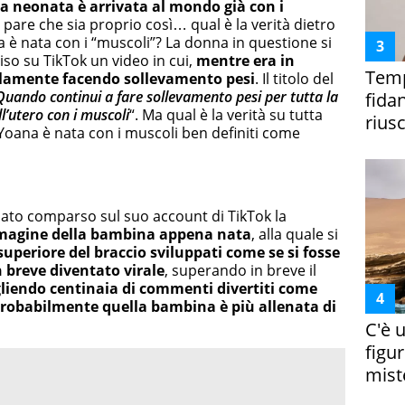
la neonata è arrivata al mondo già con i
pare che sia proprio così… qual è la verità dietro
 è nata con i “muscoli”? La donna in questione si
so su TikTok un video in cui,
mentre era in
Temp
illamente facendo sollevamento pesi
. Il titolo del
Quando continui a fare sollevamento pesi per tutta la
fida
l’utero con i muscoli
“. Ma qual è la verità su tutta
riusc
i Yoana è nata con i muscoli ben definiti come
lmato comparso sul suo account di TikTok la
magine della bambina appena nata
, alla quale si
superiore del braccio sviluppati come se si fosse
in breve diventato virale
, superando in breve il
liendo centinaia di commenti divertiti come
e probabilmente quella bambina è più allenata di
C'è 
figur
miste