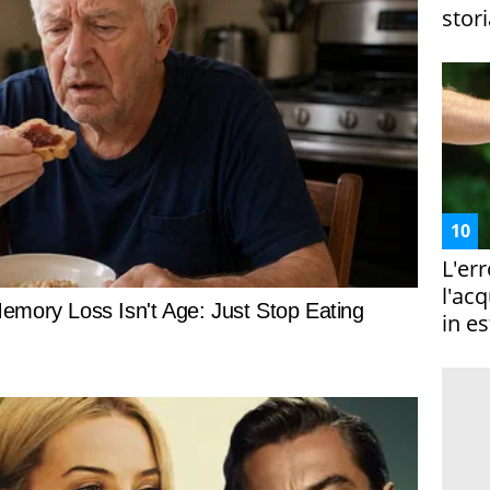
stori
L'er
l'ac
in es