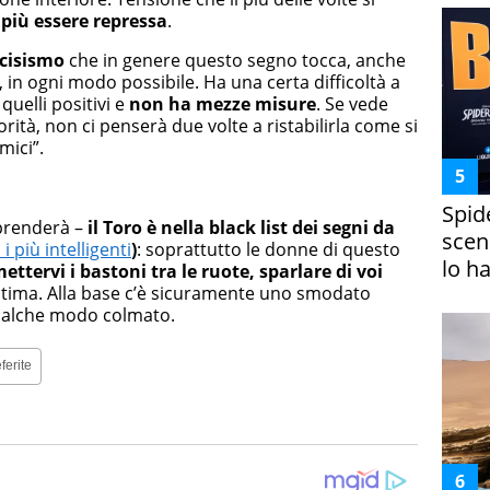
più essere repressa
.
rcisismo
che in genere questo segno tocca, anche
 in ogni modo possibile. Ha una certa difficoltà a
quelli positivi e
non ha mezze misure
. Se vede
rità, non ci penserà due volte a ristabilirla come si
mici”.
Spid
rprenderà –
il Toro è nella black list dei segni da
scena
 più intelligenti
)
: soprattutto le donne di questo
lo h
ettervi i bastoni tra le ruote, sparlare di voi
stima. Alla base c’è sicuramente uno smodato
qualche modo colmato.
ferite