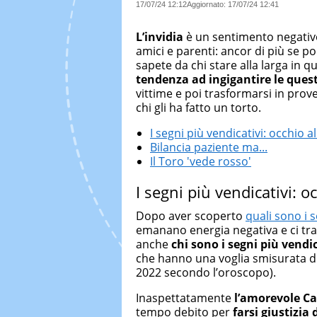
17/07/24 12:12
Aggiornato:
17/07/24 12:41
L’invidia
è un sentimento negativo
amici e parenti: ancor di più se po
sapete da chi stare alla larga in q
tendenza ad ingigantire le ques
vittime e poi trasformarsi in provet
chi gli ha fatto un torto.
I segni più vendicativi: occhio a
Bilancia paziente ma...
Il Toro 'vede rosso'
I segni più vendicativi: o
Dopo aver scoperto
quali sono i 
emanano energia negativa e ci tras
anche
chi sono i segni più vendic
che hanno una voglia smisurata di 
2022 secondo l’oroscopo).
Inaspettatamente
l’amorevole C
tempo debito per
farsi giustizia 