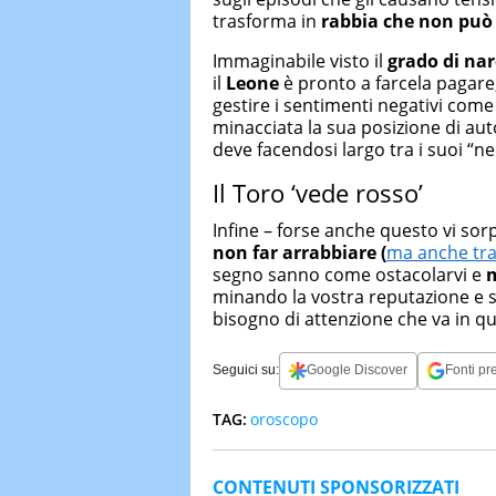
trasforma in
rabbia che non può 
Immaginabile visto il
grado di na
il
Leone
è pronto a farcela pagare,
gestire i sentimenti negativi come 
minacciata la sua posizione di auto
deve facendosi largo tra i suoi “ne
Il Toro ‘vede rosso’
Infine – forse anche questo vi so
non far arrabbiare (
ma anche tra i
segno sanno come ostacolarvi e
m
minando la vostra reputazione e 
bisogno di attenzione che va in 
Seguici su:
Google Discover
Fonti pre
TAG:
oroscopo