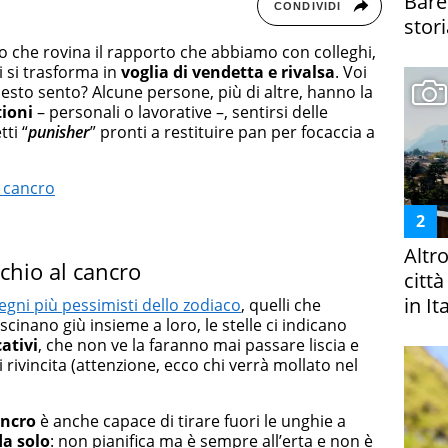
Bare
CONDIVIDI
stori
 che rovina il rapporto che abbiamo con colleghi,
i si trasforma in
voglia di vendetta e rivalsa
. Voi
uesto sento? Alcune persone, più di altre, hanno la
tioni
– personali o lavorative –, sentirsi delle
ti “
punisher
” pronti a restituire pan per focaccia a
l cancro
Altr
cchio al cancro
citt
in It
segni più pessimisti dello zodiaco
, quelli che
cinano giù insieme a loro, le stelle ci indicano
ativi
, che non ve la faranno mai passare liscia e
rivincita (attenzione, ecco chi verrà mollato nel
ancro
è anche capace di tirare fuori le unghie a
da solo
: non pianifica ma è sempre all’erta e non è