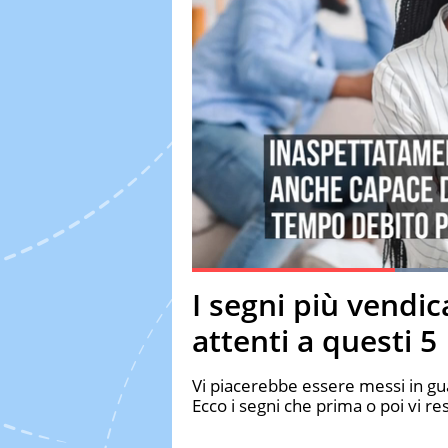
Current Time
0:19
Duration
0:57
I segni più vendic
Pause
Unmute
Fulls
attenti a questi 5
Vi piacerebbe essere messi in gua
Ecco i segni che prima o poi vi re