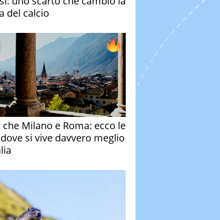
si: uno scarto che cambiò la
a del calcio
o che Milano e Roma: ecco le
à dove si vive davvero meglio
alia