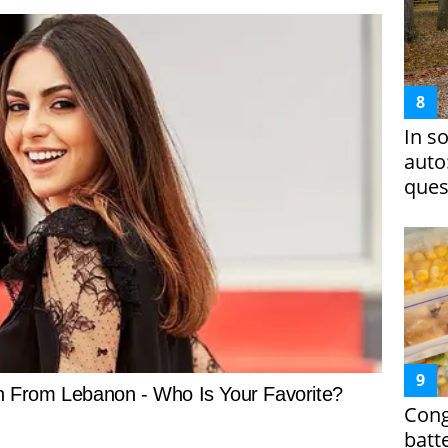
In s
auto
ques
Cong
batt