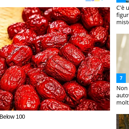
C'è 
figur
miste
Non 
auto
molto