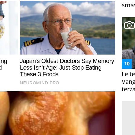
smas
Le te
Vanga
terza