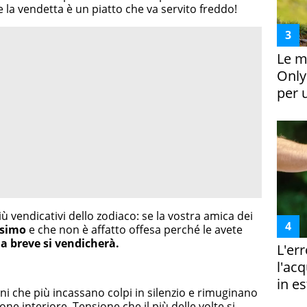
la vendetta è un piatto che va servito freddo!
Le m
Only
per 
iù vendicativi dello zodiaco: se la vostra amica dei
ssimo
e che non è affatto offesa perché le avete
a breve si vendicherà.
L'er
l'ac
in es
gni che più incassano colpi in silenzio e rimuginano
one interiore. Tensione che il più delle volte si