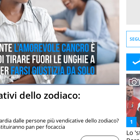
SEGU
Loaded
:
100.00%
ativi dello zodiaco:
creen
rdia dalle persone più vendicative dello zodiaco?
stituiranno pan per focaccia
Lo '