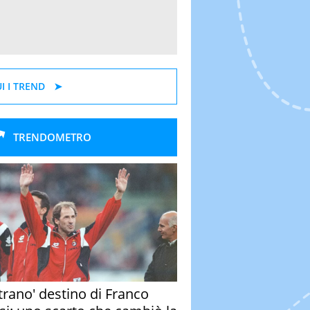
I I TREND
TRENDOMETRO
strano' destino di Franco