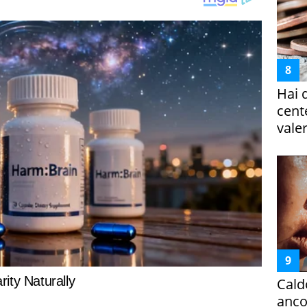
Hai 
cent
vale
Cald
ancor