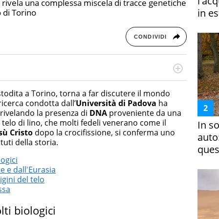
l'ac
rivela una complessa miscela di tracce genetiche
in es
 di Torino
CONDIVIDI
rketing Management e Google Digital Training su
lla creazione di contenuti in ottica SEO e dello sviluppo
todita a Torino, torna a far discutere il mondo
 canali digitali.
ricerca condotta dall’
Università di Padova
ha
, rivelando la presenza di
DNA
proveniente da una
 telo di lino, che molti fedeli venerano come il
In s
sù Cristo
dopo la crocifissione, si conferma uno
auto
uti della storia.
ques
logici
 e dall'Eurasia
igini del telo
ssa
ti biologici