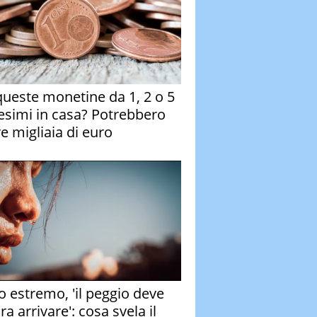
queste monetine da 1, 2 o 5
esimi in casa? Potrebbero
re migliaia di euro
o estremo, 'il peggio deve
a arrivare': cosa svela il