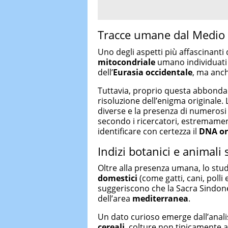
Tracce umane dal Medio O
Uno degli aspetti più affascinanti 
mitocondriale
umano individuati s
dell’
Eurasia occidentale
, ma anch
Tuttavia, proprio questa abbondan
risoluzione dell’enigma originale. 
diverse e la presenza di numerosi
secondo i ricercatori, estremament
identificare con certezza il
DNA or
Indizi botanici e animali s
Oltre alla presenza umana, lo stud
domestici
(come gatti, cani, polli
suggeriscono che la Sacra Sindone 
dell’area
mediterranea
.
Un dato curioso emerge dall’analis
cereali
, colture non tipicamente a