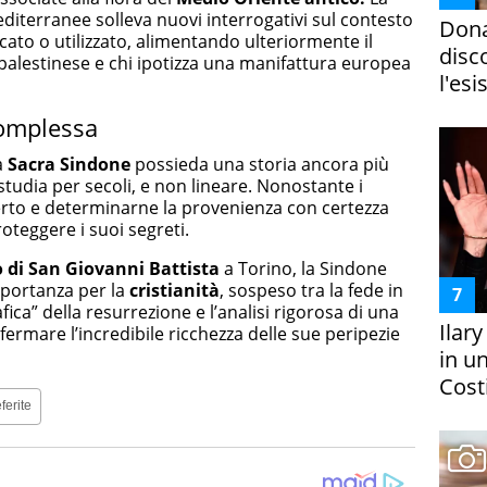
diterranee solleva nuovi interrogativi sul contesto
Dona
ricato o utilizzato, alimentando ulteriormente il
disc
e palestinese e chi ipotizza una manifattura europea
l'esi
complessa
a
Sacra Sindone
possieda una storia ancora più
tudia per secoli, e non lineare. Nonostante i
perto e determinarne la provenienza con certezza
roteggere i suoi segreti.
di San Giovanni Battista
a Torino, la Sindone
portanza per la
cristianità
, sospeso tra la fede in
ica” della resurrezione e l’analisi rigorosa di una
Ilar
fermare l’incredibile ricchezza delle sue peripezie
in un
Costi
ferite