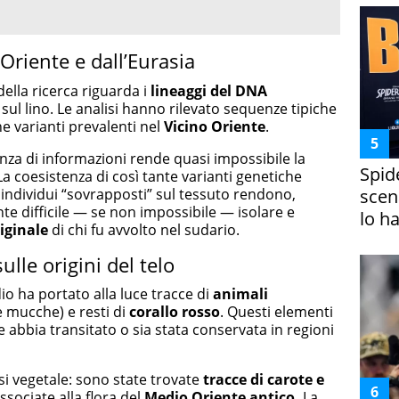
riente e dall’Eurasia
della ricerca riguarda i
lineaggi del DNA
ul lino. Le analisi hanno rilevato sequenze tipiche
e varianti prevalenti nel
Vicino Oriente
.
za di informazioni rende quasi impossibile la
Spid
La coesistenza di così tante varianti genetiche
 individui “sovrapposti” sul tessuto rendono,
scena
e difficile — se non impossibile — isolare e
lo h
iginale
di chi fu avvolto nel sudario.
ulle origini del telo
io ha portato alla luce tracce di
animali
 e mucche) e resti di
corallo rosso
. Questi elementi
abbia transitato o sia stata conservata in regioni
i vegetale: sono state trovate
tracce di carote e
ssociate alla flora del
Medio Oriente antico.
La