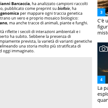
ianni Barcaccia
, ha analizzato campioni raccolti
io, pubblicato come preprint su
bioRxiv
, ha
agenomica
per mappare ogni traccia genetica
mostrano un vero e proprio mosaico biologico:
C'è 
ano
, ma anche tracce di animali, piante e funghi.
figur
à riflette i secoli di interazioni ambientali e i
miste
perto ha subito. Sebbene la presenza di
iamente prevista, la varietà di varianti genetiche
elineando una storia molto più stratificata di
d oggi immaginato.
La p
espl
quan