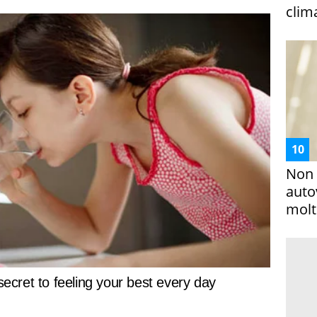
clim
Non 
auto
molto