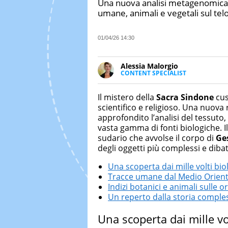
Una nuova analisi metagenomica 
umane, animali e vegetali sul telo
01/04/26 14:30
Alessia Malorgio
CONTENT SPECIALIST
Ha conseguito un Master in Ma
Marketing digitale. Si occupa de
Il mistero della
Sacra Sindone
cus
di strategie marketing attraverso
scientifico e religioso. Una nuova 
approfondito l’analisi del tessuto
vasta gamma di fonti biologiche. Il
sudario che avvolse il corpo di
Ge
degli oggetti più complessi e dibatt
Una scoperta dai mille volti bio
Tracce umane dal Medio Oriente
Indizi botanici e animali sulle or
Un reperto dalla storia comple
Una scoperta dai mille vol