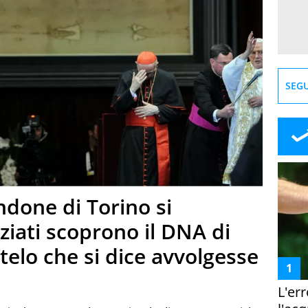
SEGU
indone di Torino si
enziati scoprono il DNA di
telo che si dice avvolgesse
L'er