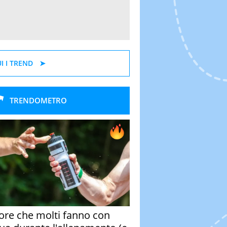
I I TREND
TRENDOMETRO
rore che molti fanno con