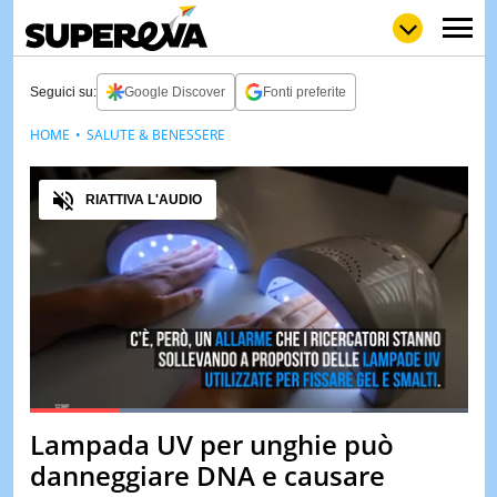
Seguici su:
Google Discover
Fonti preferite
HOME
SALUTE & BENESSERE
NEWS
LOL
GULP
LOVE
Audio
STORIE
RIATTIVA L'AUDIO
VIDEO
WOW
POP
CURIOS
CINEM
& TV
QUIZ
&
TEST
Loaded
:
73.55%
Lampada UV per unghie può
Pause
Unmute
MUSIC
danneggiare DNA e causare
&
SPETT