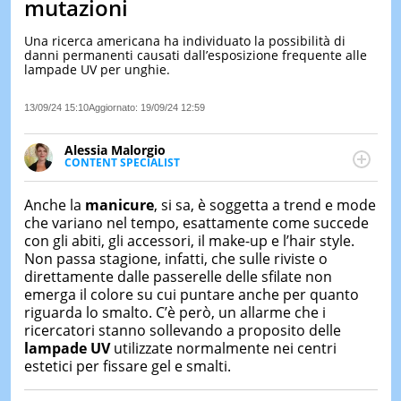
mutazioni
LE
NOTIZI
Una ricerca americana ha individuato la possibilità di
DI
danni permanenti causati dall’esposizione frequente alle
OGGI
lampade UV per unghie.
LE
13/09/24 15:10
Aggiornato:
19/09/24 12:59
NOTIZI
DI
IERI
Alessia Malorgio
CONTENT SPECIALIST
CONTAT
Ha conseguito un Master in Marketing Management
e Google Digital Training su Marketing digitale. Si
Anche la
manicure
, si sa, è soggetta a trend e mode
occupa della creazione di contenuti in ottica SEO e
che variano nel tempo, esattamente come succede
dello sviluppo di strategie marketing attraverso
con gli abiti, gli accessori, il make-up e l’hair style.
canali digitali.
Non passa stagione, infatti, che sulle riviste o
direttamente dalle passerelle delle sfilate non
emerga il colore su cui puntare anche per quanto
riguarda lo smalto. C’è però, un allarme che i
ricercatori stanno sollevando a proposito delle
lampade UV
utilizzate normalmente nei centri
estetici per fissare gel e smalti.