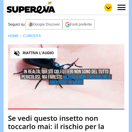
Seguici su:
Google Discover
Fonti preferite
HOME
CURIOSITÀ
NEWS
LOL
GULP
LOVE
Audio
STORIE
RIATTIVA L'AUDIO
VIDEO
WOW
POP
CURIOS
CINEM
& TV
QUIZ
&
TEST
Loaded
:
100.00%
Se vedi questo insetto non
Pause
Unmute
MUSIC
toccarlo mai: il rischio per la
&
SPETT