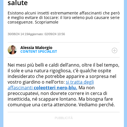
salute
LE
NOTIZI
Esistono alcuni insetti estremamente affascinanti che però
DI
è meglio evitare di toccare: il loro veleno può causare serie
OGGI
conseguenze. Scopriamole
LE
30/08/24 14:19
Aggiornato:
02/09/24 10:56
NOTIZI
DI
IERI
Alessia Malorgio
CONTENT SPECIALIST
CONTAT
Ha conseguito un Master in Marketing Management
e Google Digital Training su Marketing digitale. Si
Nei mesi più belli e caldi dell’anno, oltre il bel tempo,
occupa della creazione di contenuti in ottica SEO e
il sole e una natura rigogliosa, c’è qualche ospite
dello sviluppo di strategie marketing attraverso
indesiderato che potrebbe apparire a sorpresa nel
canali digitali.
vostro giardino o nell’orto:
si tratta degli
affascinanti
coleotteri nero-blu.
Ma non
preoccupatevi, non dovrete correre in cerca di
insetticida, né scappare lontano. Ma bisogna fare
comunque una certa attenzione. Vediamo perché.