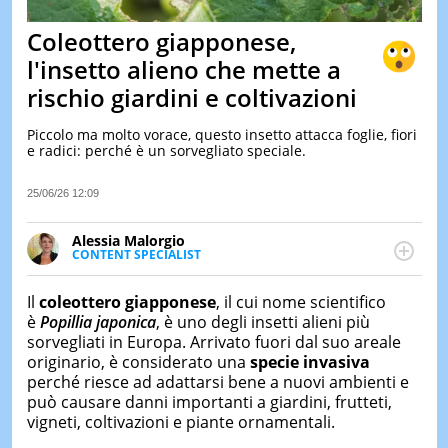
&
TEST
Coleottero giapponese,
MUSIC
l'insetto alieno che mette a
&
rischio giardini e coltivazioni
SPETT
LE
Piccolo ma molto vorace, questo insetto attacca foglie, fiori
NOTIZI
e radici: perché è un sorvegliato speciale.
DI
OGGI
25/06/26 12:09
LE
NOTIZI
Alessia Malorgio
DI
CONTENT SPECIALIST
IERI
Ha conseguito un Master in Marketing Management
e Google Digital Training su Marketing digitale. Si
CONTAT
Il
coleottero giapponese
, il cui nome scientifico
occupa della creazione di contenuti in ottica SEO e
è
Popillia japonica
, è uno degli insetti alieni più
dello sviluppo di strategie marketing attraverso
sorvegliati in Europa. Arrivato fuori dal suo areale
canali digitali.
originario, è considerato una
specie invasiva
perché riesce ad adattarsi bene a nuovi ambienti e
può causare danni importanti a giardini, frutteti,
vigneti, coltivazioni e piante ornamentali.