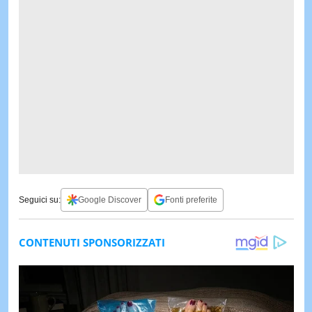
Seguici su:
Google Discover
Fonti preferite