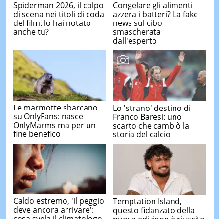
Spiderman 2026, il colpo
Congelare gli alimenti
di scena nei titoli di coda
azzera i batteri? La fake
del film: lo hai notato
news sul cibo
anche tu?
smascherata
dall'esperto
Le marmotte sbarcano
Lo 'strano' destino di
su OnlyFans: nasce
Franco Baresi: uno
OnlyMarms ma per un
scarto che cambiò la
fine benefico
storia del calcio
Caldo estremo, 'il peggio
Temptation Island,
deve ancora arrivare':
questo fidanzato della
cosa svela il climatologo
nuova edizione è riuscito