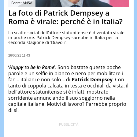
&
Fonte: ANSA
TEST
La foto di Patrick Dempsey a
MUSIC
Roma è virale: perché è in Italia?
&
SPETT
Lo scatto social dell’attore statunitense è diventato virale
in poche ore: Patrick Dempsey sarebbe in Italia per la
LE
seconda stagione di ‘Diavoli’.
NOTIZI
DI
OGGI
26/03/21 11:43
LE
‘
Happy to be in Rome
’. Sono bastate queste poche
NOTIZI
parole e un selfie in bianco e nero per mobilitare i
DI
fan – italiani e non solo – di
Patrick Dempsey
. Con
IERI
tanto di coppola calcata in testa e occhiali da vista, il
CONTAT
bell’attore statunitense si è infatti mostrato
sorridente annunciando il suo soggiorno nella
capitale italiane. Motivi di lavoro? Parrebbe proprio
di sì.