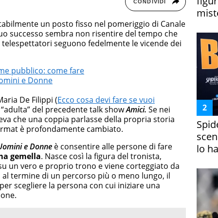
figur
CONDIVIDI
miste
abilmente un posto fisso nel pomeriggio di Canale
l suo successo sembra non risentire del tempo che
di telespettatori seguono fedelmente le vicende dei
me pubblico: come fare
Uomini e Donne
ria De Filippi (
Ecco cosa devi fare se vuoi
ne “adulta” del precedente talk show
Amici.
Se nei
eva che una coppia parlasse della propria storia
Spid
l format è profondamente cambiato.
scena
Uomini e Donne
è consentire alle persone di fare
lo h
ima gemella
. Nasce così la figura del tronista,
e su un vero e proprio trono e viene corteggiato da
 al termine di un percorso più o meno lungo, il
er scegliere la persona con cui iniziare una
ione.