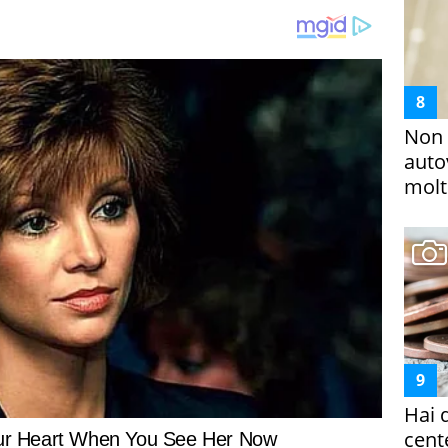
Non 
auto
molto
Hai 
cent