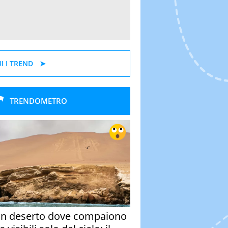
I I TREND
TRENDOMETRO
un deserto dove compaiono