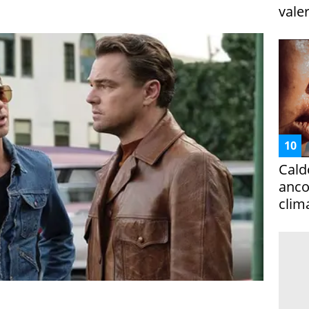
vale
Cald
ancor
clim