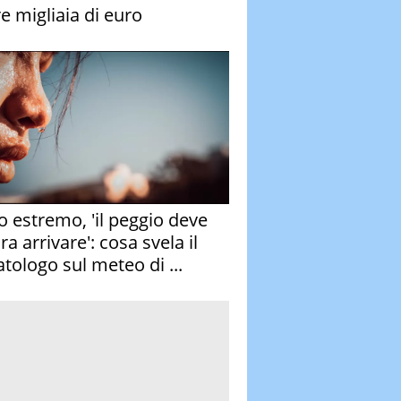
re migliaia di euro
o estremo, 'il peggio deve
a arrivare': cosa svela il
atologo sul meteo di ...