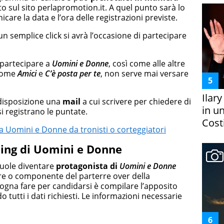
to sul sito perlapromotion.it. A quel punto sarà lo
care la data e l’ora delle registrazioni previste.
un semplice click si avrà l’occasione di partecipare
 partecipare a
Uomini e Donne
, così come alle altre
 come
Amici
e
C’è posta per te
, non serve mai versare
Ilar
a disposizione una
mail
a cui scrivere per chiedere di
in un
i registrano le puntate.
Costi
 Uomini e Donne da tronisti o corteggiatori
ing di Uomini e Donne
vuole diventare
protagonista
di
Uomini e Donne
tore o componente del parterre over della
sogna fare per candidarsi è compilare l’apposito
 tutti i dati richiesti. Le informazioni necessarie