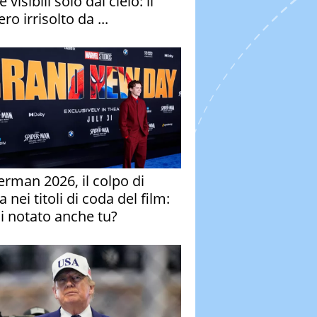
e visibili solo dal cielo: il
ro irrisolto da ...
erman 2026, il colpo di
 nei titoli di coda del film:
ai notato anche tu?