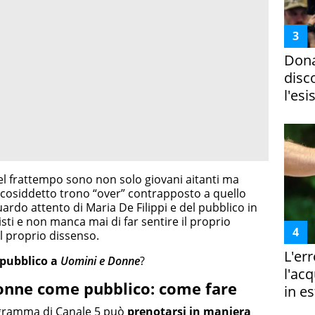
Dona
disc
l'esi
nel frattempo sono non solo giovani aitanti ma
l cosiddetto trono “over” contrapposto a quello
uardo attento di Maria De Filippi e del pubblico in
sti e non manca mai di far sentire il proprio
il proprio dissenso.
L'er
 pubblico a
Uomini e Donne
?
l'ac
onne come pubblico: come fare
in es
ogramma di Canale 5 può
prenotarsi in maniera