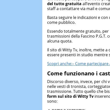
del tutto
gratuita
all’evento crea
staff a contattare via mail e comuni
Basta seguire le indicazioni e con 
come pubblico.
Essendo totalmente gratuito, per
trasmissioni della Fascino P.G.T.
alcuna quota.
Il sito di Witty Tv, inoltre, mette 
essere presenti in studio mentre s
Scopri anche:– Come partecipare a
Come funzionano i cast
Discorso diverso, invece, per chi 
nelle vesti di tronista, corteggia
trasmissione. Tutto quello che bi
form
sul sito di Witty Tv
inserendo
sono:
nome e cognome;