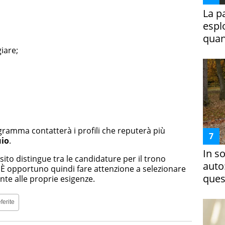
La p
espl
quan
iare;
gramma contatterà i profili che reputerà più
uio
.
In s
sito distingue tra le candidature per il trono
auto
r. È opportuno quindi fare attenzione a selezionare
ques
nte alle proprie esigenze.
ferite