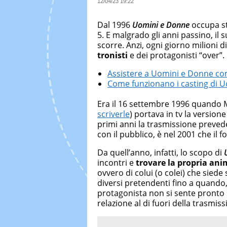
12/04/23 19:22
Dal 1996
Uomini e Donne
occupa st
5. E malgrado gli anni passino, i
scorre. Anzi, ogni giorno milioni 
tronisti
e dei protagonisti “over”.
Assistere a Uomini e Donne co
Come funzionano i casting di 
Era il 16 settembre 1996 quando Ma
scriverle
) portava in tv la versio
primi anni la trasmissione preved
con il pubblico, è nel 2001 che i
Da quell’anno, infatti, lo scopo di
incontri e
trovare la propria an
ovvero di colui (o colei) che sied
diversi pretendenti fino a quando,
protagonista non si sente pronto p
relazione al di fuori della trasmiss