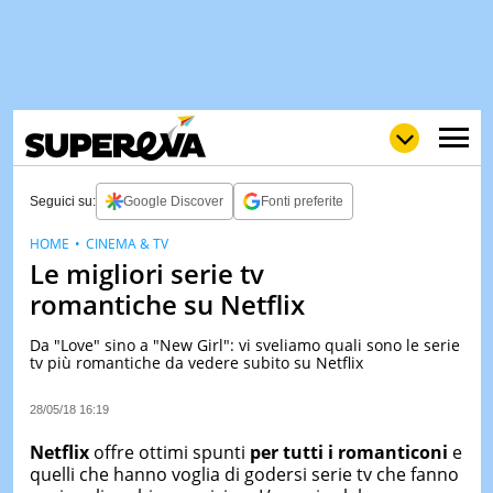
Seguici su:
Google Discover
Fonti preferite
HOME
CINEMA & TV
Le migliori serie tv
NEWS
LOL
GULP
LOVE
romantiche su Netflix
STORIE
Da "Love" sino a "New Girl": vi sveliamo quali sono le serie
VIDEO
tv più romantiche da vedere subito su Netflix
WOW
POP
CURIOS
28/05/18 16:19
CINEM
& TV
Netflix
offre ottimi spunti
per tutti i romanticoni
e
quelli che hanno voglia di godersi serie tv che fanno
QUIZ