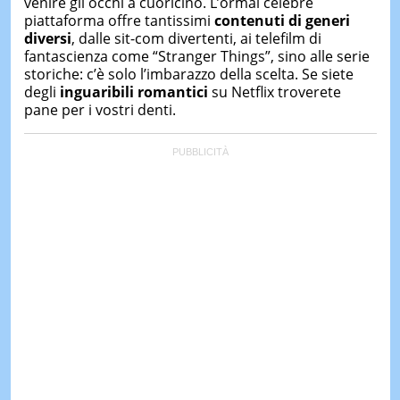
venire gli occhi a cuoricino. L’ormai celebre
&
piattaforma offre tantissimi
contenuti di generi
TEST
diversi
, dalle sit-com divertenti, ai telefilm di
MUSIC
fantascienza come “Stranger Things”, sino alle serie
&
storiche: c’è solo l’imbarazzo della scelta. Se siete
SPETT
degli
inguaribili romantici
su Netflix troverete
pane per i vostri denti.
LE
NOTIZI
DI
OGGI
LE
NOTIZI
DI
IERI
CONTAT