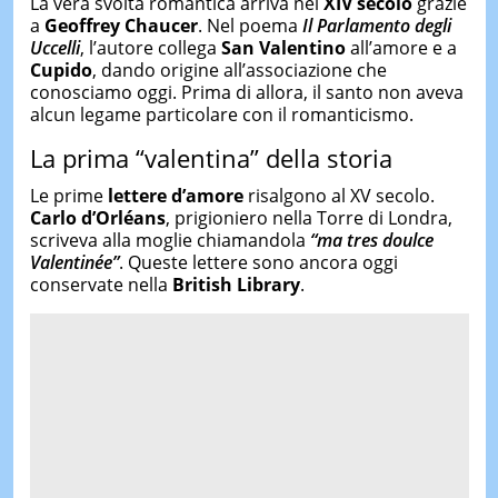
La vera svolta romantica arriva nel
XIV secolo
grazie
a
Geoffrey Chaucer
. Nel poema
Il Parlamento degli
Uccelli
, l’autore collega
San Valentino
all’amore e a
Cupido
, dando origine all’associazione che
conosciamo oggi. Prima di allora, il santo non aveva
alcun legame particolare con il romanticismo.
La prima “valentina” della storia
Le prime
lettere d’amore
risalgono al XV secolo.
Carlo d’Orléans
, prigioniero nella Torre di Londra,
scriveva alla moglie chiamandola
“ma tres doulce
Valentinée”
. Queste lettere sono ancora oggi
conservate nella
British Library
.