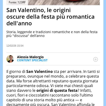
&
Fonte: 123RF
TEST
San Valentino, le origini
MUSIC
oscure della festa più romantica
&
dell'anno
SPETT
LE
Storia, leggende e tradizioni romantiche e non della festa
NOTIZI
più "discussa" dell’anno
DI
OGGI
12/02/26 15:54
LE
NOTIZI
Alessia Malorgio
DI
CONTENT SPECIALIST
IERI
Ha conseguito un Master in Marketing Management
e Google Digital Training su Marketing digitale. Si
CONTAT
Il giorno di
San Valentino
sta per arrivare. In tanti si
occupa della creazione di contenuti in ottica SEO e
preparano, ovunque nel mondo, a celebrare questa
dello sviluppo di strategie marketing attraverso
data. Ma forse altrettanti reputano questa giornata
canali digitali.
particolarmente odiosa. Vi siete mai chiesti quali
siano davvero le
origini di questa festa
? Infatti,
cuori, fiori e cioccolatini raccontano solo l’ultimo
capitolo di una storia molto più antica — e
decisamente più oscura. San Valentino affonda le