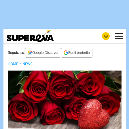
Seguici su:
Google Discover
Fonti preferite
HOME
NEWS
NEWS
LOL
GULP
LOVE
STORIE
VIDEO
WOW
POP
CURIOS
CINEM
& TV
QUIZ