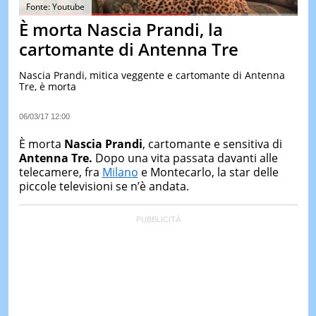
&
Fonte: Youtube
TEST
È morta Nascia Prandi, la
MUSIC
cartomante di Antenna Tre
&
SPETT
Nascia Prandi, mitica veggente e cartomante di Antenna
Tre, è morta
LE
NOTIZI
DI
06/03/17 12:00
OGGI
È morta
Nascia Prandi
, cartomante e sensitiva di
LE
Antenna Tre.
Dopo una vita passata davanti alle
NOTIZI
telecamere, fra
Milano
e Montecarlo, la star delle
DI
IERI
piccole televisioni se n’è andata.
CONTAT