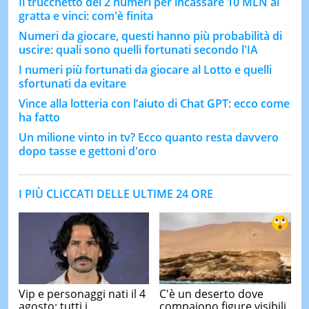
Il trucchetto dei 2 numeri per incassare 10 MLN al
gratta e vinci: com'è finita
Numeri da giocare, questi hanno più probabilità di
uscire: quali sono quelli fortunati secondo l'IA
I numeri più fortunati da giocare al Lotto e quelli
sfortunati da evitare
Vince alla lotteria con l’aiuto di Chat GPT: ecco come
ha fatto
Un milione vinto in tv? Ecco quanto resta davvero
dopo tasse e gettoni d'oro
I PIÙ CLICCATI DELLE ULTIME 24 ORE
Vip e personaggi nati il 4
C'è un deserto dove
agosto: tutti i
compaiono figure visibili