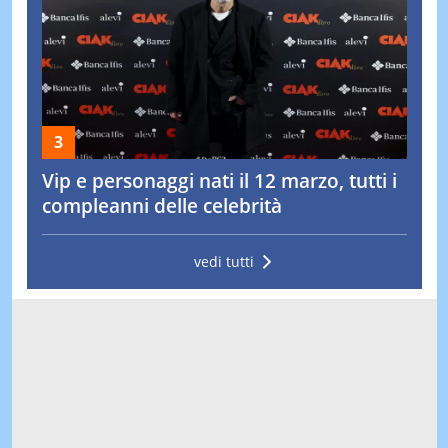
Vip e personaggi nati il 12 marzo, tutti i
compleanni delle celebrità
vedi tutti