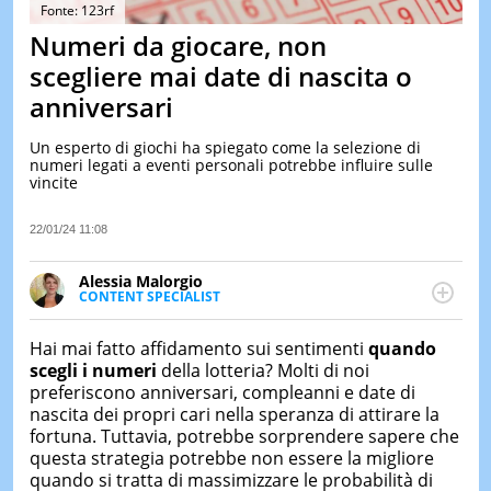
&
Fonte: 123rf
TEST
Numeri da giocare, non
MUSIC
scegliere mai date di nascita o
&
anniversari
SPETT
LE
Un esperto di giochi ha spiegato come la selezione di
NOTIZI
numeri legati a eventi personali potrebbe influire sulle
DI
vincite
OGGI
LE
22/01/24 11:08
NOTIZI
DI
Alessia Malorgio
IERI
CONTENT SPECIALIST
Ha conseguito un Master in Marketing Management
CONTAT
e Google Digital Training su Marketing digitale. Si
Hai mai fatto affidamento sui sentimenti
quando
occupa della creazione di contenuti in ottica SEO e
scegli i
numeri
della lotteria? Molti di noi
dello sviluppo di strategie marketing attraverso
preferiscono anniversari, compleanni e date di
canali digitali.
nascita dei propri cari nella speranza di attirare la
fortuna. Tuttavia, potrebbe sorprendere sapere che
questa strategia potrebbe non essere la migliore
quando si tratta di massimizzare le probabilità di